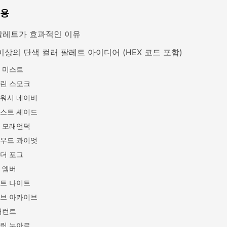
내용
팔레트가 효과적인 이유
이상의 단색 컬러 팔레트 아이디어 (HEX 코드 포함)
 미스트
린 스모크
워시 네이비
스트 셰이드
 모래언덕
우드 콰이엇
더 포그
 엠버
트 나이트
브 아카이브
커런트
릿 누아르