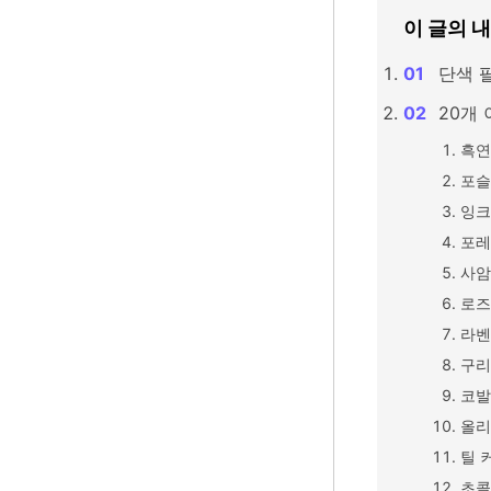
이 글의 
단색 
20개 
흑연
포슬
잉크
포레
사암
로즈
라벤
구리
코발
올리
틸 
초콜