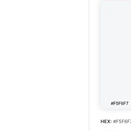
HEX:
#F5F6F