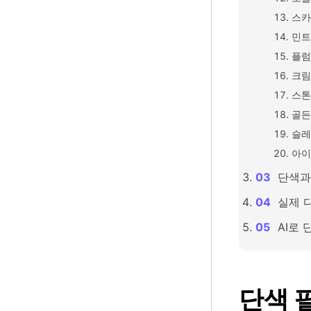
스카
민트
플럼
크림
스톤
골든
슬레
아이
단색과
실제 
AI로
단색 