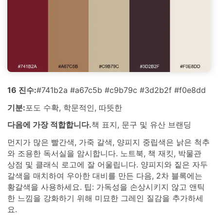
16 진수:
#741b2a #a67c5b #c9b79c #3d2b2f #f0e8dd
기분:
포도 수확, 학문적인, 따뜻한
다음에 가장 적합합니다.
책 표지, 문구 및 유산 브랜딩
먼지가 많은 빨간색, 가죽 갈색, 양피지 중립색은 낡은 척추
와 조용한 독서실을 암시합니다. 노트북, 책 재킷, 박물관
상점 및 클래식 로고에 잘 어울립니다. 양피지와 짙은 자두
갈색을 매치하여 우아한 대비를 만든 다음, 2차 블록에는
황갈색을 사용하세요. 팁: 가독성을 손상시키지 않고 앤틱
한 느낌을 강화하기 위해 미묘한 그레인 질감을 추가하세
요.