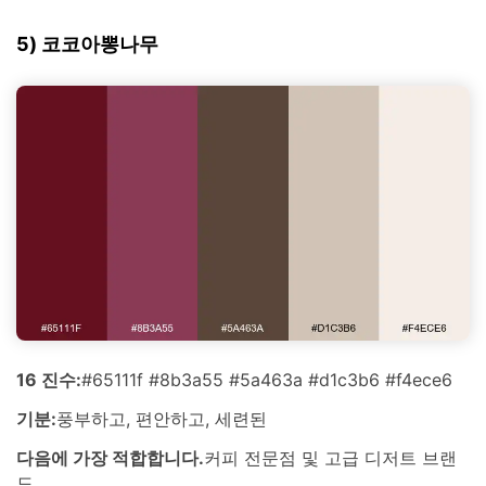
5) 코코아뽕나무
16 진수:
#65111f #8b3a55 #5a463a #d1c3b6 #f4ece6
기분:
풍부하고, 편안하고, 세련된
다음에 가장 적합합니다.
커피 전문점 및 고급 디저트 브랜
드