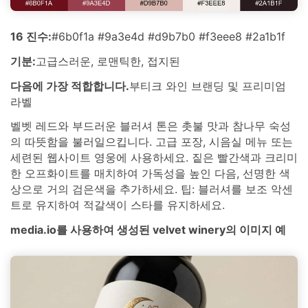
16 진수:
#6b0f1a #9a3e4d #d9b7b0 #f3eee8 #2a1b1f
기분:
고급스러운, 로맨틱한, 접지된
다음에 가장 적합합니다.
부티크 와인 브랜딩 및 프리미엄
라벨
벨벳 레드와 부드러운 블러셔 톤은 촛불 맛과 참나무 숙성
의 따뜻함을 불러일으킵니다. 고급 포장, 시음실 메뉴 또는
세련된 웹사이트 영웅에 사용하세요. 짙은 빨간색과 크리미
한 오프화이트를 매치하여 가독성을 높인 다음, 선명한 색
상으로 거의 검은색을 추가하세요. 팁: 블러셔를 보조 악센
트로 유지하여 적갈색이 스타를 유지하세요.
media.io를 사용하여 생성된 velvet winery의 이미지 예