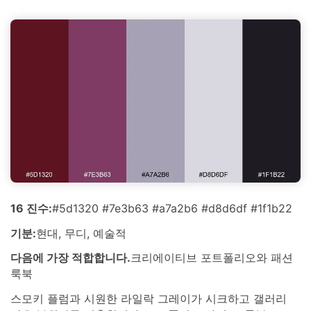
16 진수:
#5d1320 #7e3b63 #a7a2b6 #d8d6df #1f1b22
기분:
현대, 무디, 예술적
다음에 가장 적합합니다.
크리에이티브 포트폴리오와 패션
룩북
스모키 플럼과 시원한 라일락 그레이가 시크하고 갤러리