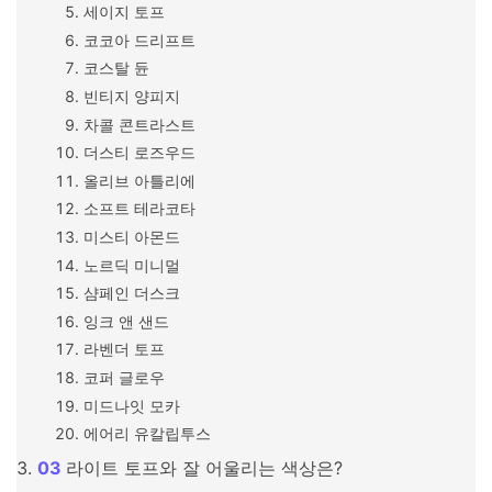
세이지 토프
코코아 드리프트
코스탈 듄
빈티지 양피지
차콜 콘트라스트
더스티 로즈우드
올리브 아틀리에
소프트 테라코타
미스티 아몬드
노르딕 미니멀
샴페인 더스크
잉크 앤 샌드
라벤더 토프
코퍼 글로우
미드나잇 모카
에어리 유칼립투스
라이트 토프와 잘 어울리는 색상은?