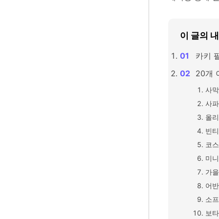
이 글의 
카키 
20개 
사막
사파
올리
빈티
코스
미니
가을
어반
소프
보타