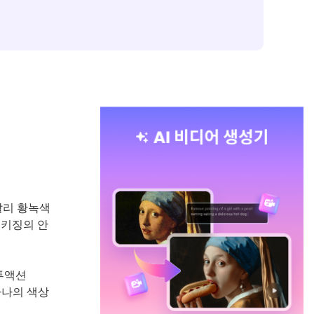
 달리 황녹색
패키징의 안
투액션
하나의 색상