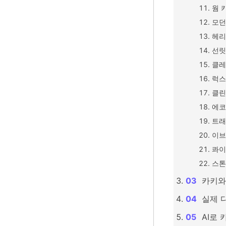
웜 
모던
헤리
선릿
클레
럭스
클린
에코
트래
이브
콰이
스톤
카키와
실제 
AI로