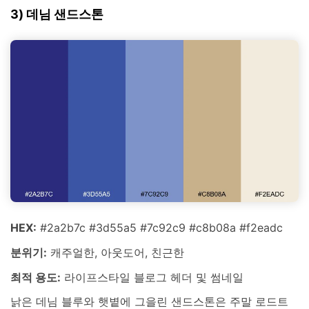
3) 데님 샌드스톤
HEX:
#2a2b7c #3d55a5 #7c92c9 #c8b08a #f2eadc
분위기:
캐주얼한, 아웃도어, 친근한
최적 용도:
라이프스타일 블로그 헤더 및 썸네일
낡은 데님 블루와 햇볕에 그을린 샌드스톤은 주말 로드트