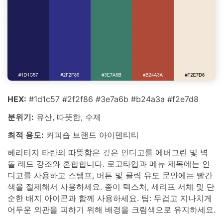
HEX:
#1d1c57 #2f2f86 #3e7a6b #b24a3a #f2e7d8
분위기:
유산, 따뜻한, 수제
최적 용도:
커피숍 브랜드 아이덴티티
헤리티지 타탄의 따뜻함은 깊은 인디고를 에버그린 및 벽
돌 레드 강조와 혼합합니다. 로고타입과 메뉴 제목에는 인
디고를 사용하고 스탬프, 버튼 및 클릭 유도 문안에는 빨간
색을 절제해서 사용하세요. 종이 텍스처, 세리프 서체 및 단
순한 배지 아이콘과 함께 사용하세요. 팁: 무겁고 지나치게
어두운 외관을 피하기 위해 배경을 크림색으로 유지하세요.