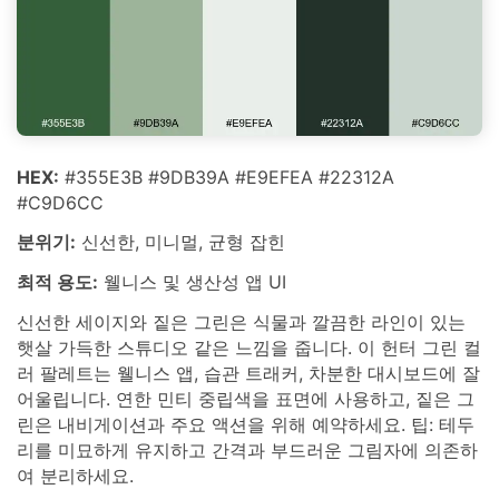
HEX:
#355E3B #9DB39A #E9EFEA #22312A
#C9D6CC
분위기:
신선한, 미니멀, 균형 잡힌
최적 용도:
웰니스 및 생산성 앱 UI
신선한 세이지와 짙은 그린은 식물과 깔끔한 라인이 있는
햇살 가득한 스튜디오 같은 느낌을 줍니다. 이 헌터 그린 컬
러 팔레트는 웰니스 앱, 습관 트래커, 차분한 대시보드에 잘
어울립니다. 연한 민티 중립색을 표면에 사용하고, 짙은 그
린은 내비게이션과 주요 액션을 위해 예약하세요. 팁: 테두
리를 미묘하게 유지하고 간격과 부드러운 그림자에 의존하
여 분리하세요.