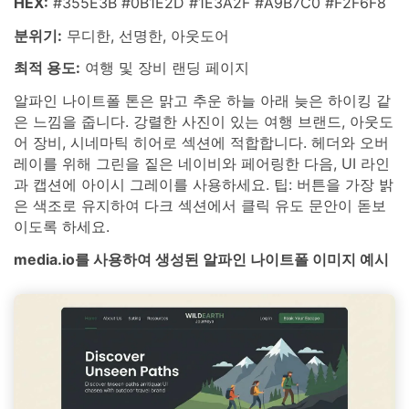
HEX:
#355E3B #0B1E2D #1E3A2F #A9B7C0 #F2F6F8
분위기:
무디한, 선명한, 아웃도어
최적 용도:
여행 및 장비 랜딩 페이지
알파인 나이트폴 톤은 맑고 추운 하늘 아래 늦은 하이킹 같
은 느낌을 줍니다. 강렬한 사진이 있는 여행 브랜드, 아웃도
어 장비, 시네마틱 히어로 섹션에 적합합니다. 헤더와 오버
레이를 위해 그린을 짙은 네이비와 페어링한 다음, UI 라인
과 캡션에 아이시 그레이를 사용하세요. 팁: 버튼을 가장 밝
은 색조로 유지하여 다크 섹션에서 클릭 유도 문안이 돋보
이도록 하세요.
media.io를 사용하여 생성된 알파인 나이트폴 이미지 예시