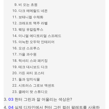
비 오는 초원
다크 에메랄드 네온
보태니컬 수채화
크래프트 맥주 라벨
웨딩 유칼립투스
미니멀 에디토리얼 스프레드
아늑한 오두막 인테리어
오션 스프루스
가을 과수원
럭셔리 스파 패키징
테크 대시보드 다크
가든 파티 포스터
돌과 양치식물
시트러스 그로브 액센트
클레이 팟 스튜디오
헌터 그린과 잘 어울리는 색상은?
실제 디자인에서 헌터 그린 컬러 팔레트를 사용하