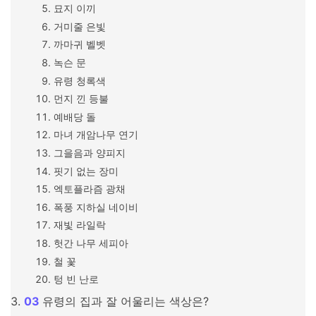
묘지 이끼
거미줄 은빛
까마귀 벨벳
녹슨 문
유령 청록색
먼지 낀 등불
예배당 돌
마녀 개암나무 연기
그을음과 양피지
핏기 없는 장미
엑토플라즘 광채
폭풍 지하실 네이비
재빛 라일락
헛간 나무 세피아
철 꽃
텅 빈 난로
유령의 집과 잘 어울리는 색상은?