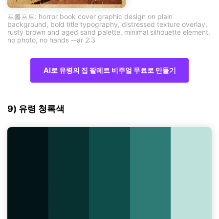
프롬프트: horror book cover graphic design on plain
background, bold title typography, distressed texture overlay,
rusty brown and aged sand palette, minimal silhouette element,
no photo, no hands --ar 2:3
AI로 유령의 집 팔레트 비주얼 무료로 만들기
9) 유령 청록색