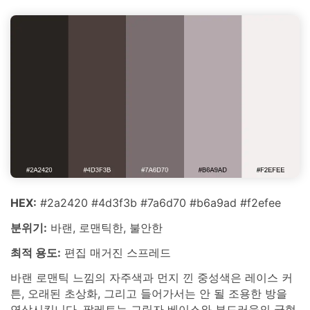
HEX:
#2a2420 #4d3f3b #7a6d70 #b6a9ad #f2efee
분위기:
바랜, 로맨틱한, 불안한
최적 용도:
편집 매거진 스프레드
바랜 로맨틱 느낌의 자주색과 먼지 낀 중성색은 레이스 커
튼, 오래된 초상화, 그리고 들어가서는 안 될 조용한 방을
연상시킵니다. 팔레트는 그림자 베이스와 부드러움의 균형