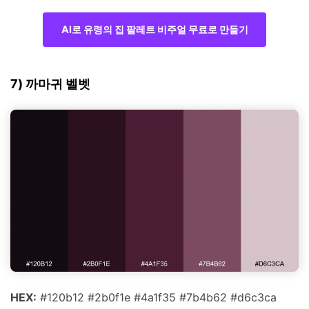
AI로 유령의 집 팔레트 비주얼 무료로 만들기
7) 까마귀 벨벳
HEX:
#120b12 #2b0f1e #4a1f35 #7b4b62 #d6c3ca