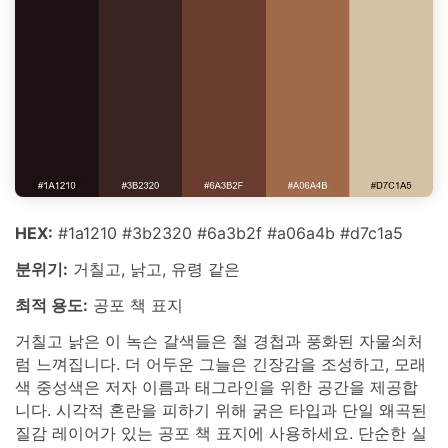
HEX:
#1a1210 #3b2320 #6a3b2f #a06a4b #d7c1a5
분위기:
거칠고, 낡고, 유령 같은
최적 용도:
공포 책 표지
거칠고 낡은 이 녹슨 갈색들은 철 경첩과 풍화된 자물쇠처
럼 느껴집니다. 더 어두운 그늘은 긴장감을 조성하고, 모래
색 중성색은 저자 이름과 태그라인을 위한 공간을 제공합
니다. 시각적 혼란을 피하기 위해 굵은 타입과 단일 왜곡된
질감 레이어가 있는 공포 책 표지에 사용하세요. 단순한 실