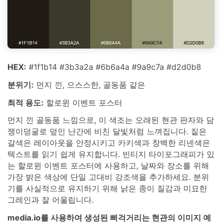
HEX:
#1f1b14 #3b3a2a #6b6a4a #9a9c7a #d2d0b8
분위기:
먼지 낀, 으스스한, 골동품 같은
최적 용도:
할로윈 이벤트 포스터
먼지 낀 골동품 느낌으로, 이 색조는 오래된 현관 판자와 담
쟁이덩굴로 덮인 난간에 비친 달빛처럼 느껴집니다. 짙은
갈색은 레이아웃을 안정시키고 카키색과 창백한 리넨색은
텍스트를 읽기 쉽게 유지합니다. 빈티지 타이포그래피가 있
는 할로윈 이벤트 포스터에 사용하고, 날짜와 장소를 위해
가장 밝은 색상에 단일 고대비 강조색을 추가하세요. 분위
기를 사실적으로 유지하기 위해 낡은 종이 질감과 미묘한
그레인과 잘 어울립니다.
media.io를 사용하여 생성된 삐걱거리는 현관의 이미지 예