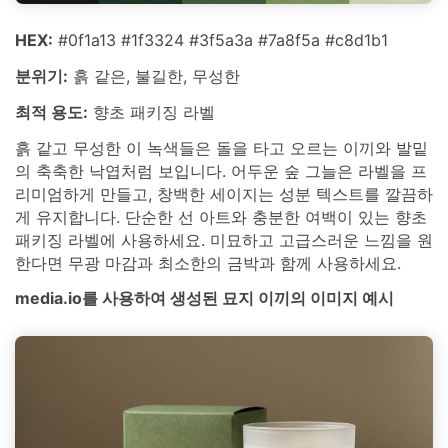
HEX:
#0f1a13 #1f3324 #3f5a3a #7a8f5a #c8d1b1
분위기:
흙 같은, 불길한, 무성한
최적 용도:
향초 패키징 라벨
흙 같고 무성한 이 녹색들은 돌을 타고 오르는 이끼와 발밑
의 축축한 낙엽처럼 보입니다. 어두운 숲 그늘은 라벨을 프
리미엄하게 만들고, 창백한 세이지는 성분 텍스트를 깔끔하
게 유지합니다. 단순한 선 아트와 충분한 여백이 있는 향초
패키징 라벨에 사용하세요. 미묘하고 고급스러운 느낌을 원
한다면 무광 마감과 최소한의 금박과 함께 사용하세요.
media.io를 사용하여 생성된 묘지 이끼의 이미지 예시