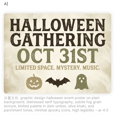
시
프롬프트: graphic design halloween event poster on plain
background, distressed serif typography, subtle fog grain
texture, limited palette in dark umber, olive khaki, and
parchment tones, minimal spooky icons, high legibility --ar 4:3