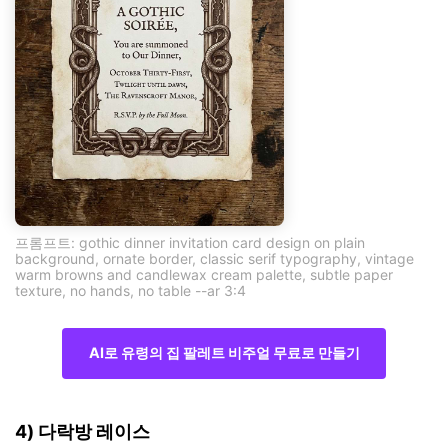
프롬프트: gothic dinner invitation card design on plain
background, ornate border, classic serif typography, vintage
warm browns and candlewax cream palette, subtle paper
texture, no hands, no table --ar 3:4
AI로 유령의 집 팔레트 비주얼 무료로 만들기
4) 다락방 레이스