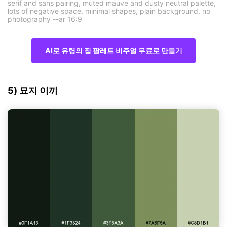
serif and sans pairing, muted mauve and dusty neutral palette,
lots of negative space, minimal shapes, plain background, no
photography --ar 16:9
AI로 유령의 집 팔레트 비주얼 무료로 만들기
5) 묘지 이끼