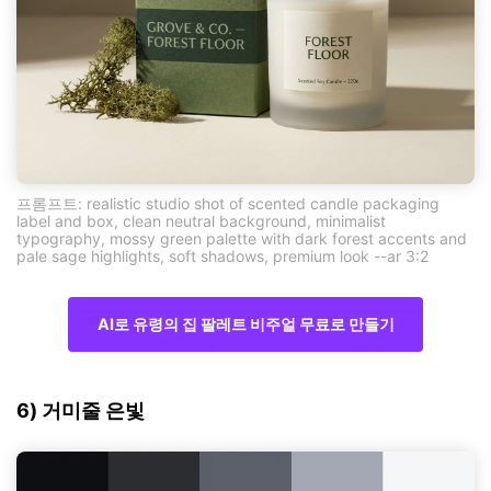
프롬프트: realistic studio shot of scented candle packaging
label and box, clean neutral background, minimalist
typography, mossy green palette with dark forest accents and
pale sage highlights, soft shadows, premium look --ar 3:2
AI로 유령의 집 팔레트 비주얼 무료로 만들기
6) 거미줄 은빛