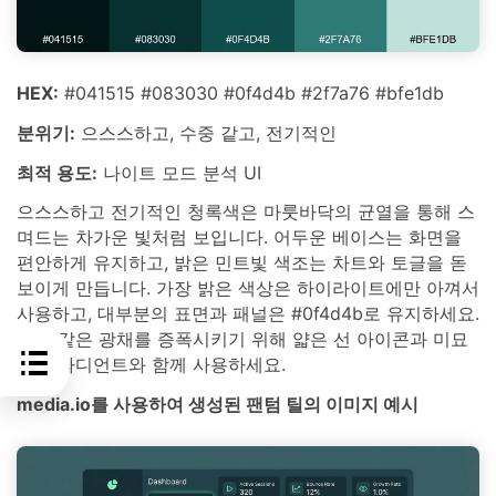
HEX:
#041515 #083030 #0f4d4b #2f7a76 #bfe1db
분위기:
으스스하고, 수중 같고, 전기적인
최적 용도:
나이트 모드 분석 UI
으스스하고 전기적인 청록색은 마룻바닥의 균열을 통해 스
며드는 차가운 빛처럼 보입니다. 어두운 베이스는 화면을
편안하게 유지하고, 밝은 민트빛 색조는 차트와 토글을 돋
보이게 만듭니다. 가장 밝은 색상은 하이라이트에만 아껴서
사용하고, 대부분의 표면과 패널은 #0f4d4b로 유지하세요.
유령 같은 광채를 증폭시키기 위해 얇은 선 아이콘과 미묘
한 그라디언트와 함께 사용하세요.
media.io를 사용하여 생성된 팬텀 틸의 이미지 예시