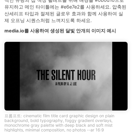
유지하고 메인 타이틀에는 #e6e7e2를 사용하세요. 압축된
산세리프 타입과 절제된 글로우 효과와 함께 사용하여 실
제 오프닝 시퀀스처럼 느껴지도록 하세요.
media.io를 사용하여 생성된 달빛 안개의 이미지 예시
프롬프트: cinematic film title card graphic design on plain
background, bold typography, foggy gradient overlays,
monochrome gray palette with deep black and soft mist
highlights, minimal composition, no photos --ar 16:9