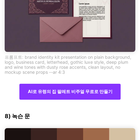
프롬프트: brand identity kit presentation on plain background,
logo, business card, letterhead, gothic luxe style, deep plum
and wine tones with dusty rose accents, clean layout, no
mockup scene props --ar 4:3
AI로 유령의 집 팔레트 비주얼 무료로 만들기
8) 녹슨 문