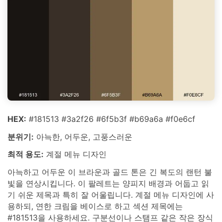
HEX:
#181513 #3a2f26 #6f5b3f #b69a6a #f0e6cf
분위기:
아늑한, 어두운, 고풍스러운
최적 용도:
계절 메뉴 디자인
아늑하고 어두운 이 브라운과 골드 톤은 긴 복도의 랜턴 불
빛을 연상시킵니다. 이 팔레트는 양피지 배경과 어둡고 읽
기 쉬운 제목과 특히 잘 어울립니다. 계절 메뉴 디자인에 사
용하되, 연한 크림을 베이스로 하고 섹션 제목에는
#181513을 사용하세요. 구분선이나 스탬프 같은 작은 장식