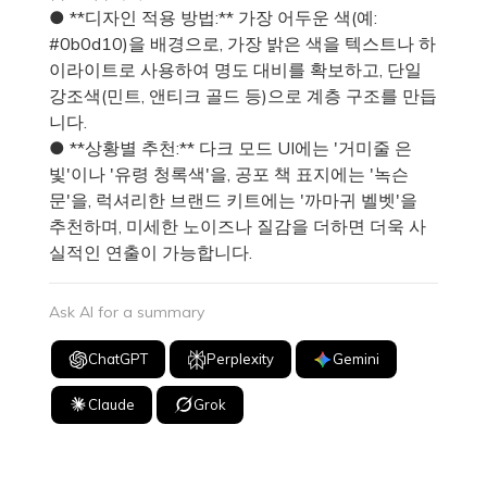
● **디자인 적용 방법:** 가장 어두운 색(예:
#0b0d10)을 배경으로, 가장 밝은 색을 텍스트나 하
이라이트로 사용하여 명도 대비를 확보하고, 단일
강조색(민트, 앤티크 골드 등)으로 계층 구조를 만듭
니다.
● **상황별 추천:** 다크 모드 UI에는 '거미줄 은
빛'이나 '유령 청록색'을, 공포 책 표지에는 '녹슨
문'을, 럭셔리한 브랜드 키트에는 '까마귀 벨벳'을
추천하며, 미세한 노이즈나 질감을 더하면 더욱 사
실적인 연출이 가능합니다.
Ask AI for a summary
ChatGPT
Perplexity
Gemini
Claude
Grok