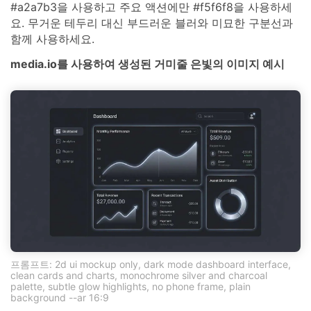
#a2a7b3을 사용하고 주요 액션에만 #f5f6f8을 사용하세
요. 무거운 테두리 대신 부드러운 블러와 미묘한 구분선과
함께 사용하세요.
media.io를 사용하여 생성된 거미줄 은빛의 이미지 예시
프롬프트: 2d ui mockup only, dark mode dashboard interface,
clean cards and charts, monochrome silver and charcoal
palette, subtle glow highlights, no phone frame, plain
background --ar 16:9