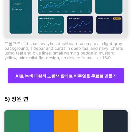
프롬프트: 2d saas analytics dashboard ui on a plain light gray
background, sidebar and cards in deep teal and navy, charts
using teal and blue lines, small warning badge in mustard
yellow, minimalist flat design, no device frame --ar 16:9
AI로 녹색 파란색 노란색 팔레트 비주얼을 무료로 만들기
5) 정원 연