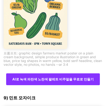
프롬프트: graphic design farmers market poster on a plain
cream background, simple produce illustration in green and
blue, price tag shapes in warm yellow, bold serif headline, clean
vector style, no photos, no hands --ar 3:4
AI로 녹색 파란색 노란색 팔레트 비주얼을 무료로 만들기
9) 민트 모자이크