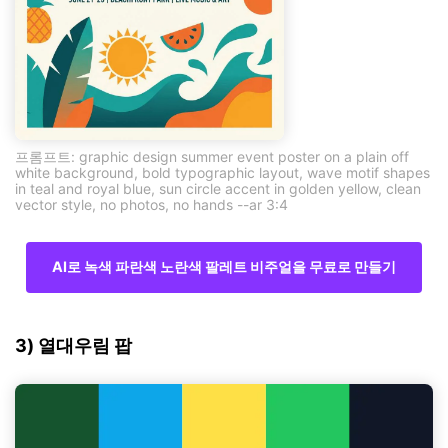
프롬프트: graphic design summer event poster on a plain off
white background, bold typographic layout, wave motif shapes
in teal and royal blue, sun circle accent in golden yellow, clean
vector style, no photos, no hands --ar 3:4
AI로 녹색 파란색 노란색 팔레트 비주얼을 무료로 만들기
3) 열대우림 팝