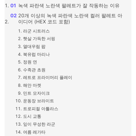
녹색 파란색 노란색 팔레트가 잘 작동하는 이유
20개 이상의 녹색 파란색 노란색 컬러 팔레트 아
이디어 (HEX 코드 포함)
라군 시트러스
햇살 가득한 서핑
열대우림 팝
북유럽 마리나
정원 연
수족관 초원
레트로 프라이머리 플레이
해안 마켓
민트 모자이크
운동장 브라이트
트로피컬 아틀라스
도시 교통
잎이 무성한 라군
여름 레가타