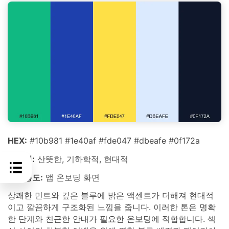
HEX:
#10b981 #1e40af #fde047 #dbeafe #0f172a
분위기:
산뜻한, 기하학적, 현대적
최적용도:
앱 온보딩 화면
상쾌한 민트와 깊은 블루에 밝은 액센트가 더해져 현대적
이고 깔끔하게 구조화된 느낌을 줍니다. 이러한 톤은 명확
한 단계와 친근한 안내가 필요한 온보딩에 적합합니다. 섹