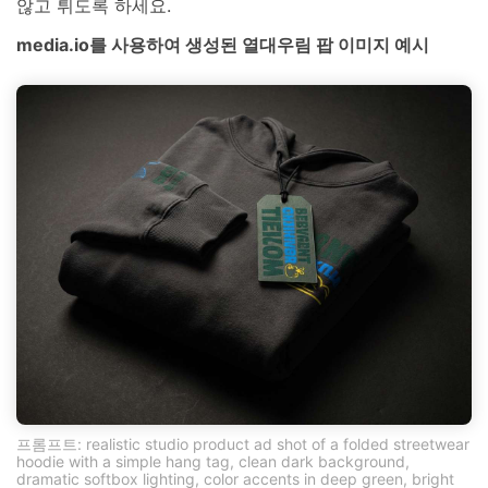
않고 튀도록 하세요.
media.io를 사용하여 생성된 열대우림 팝 이미지 예시
프롬프트: realistic studio product ad shot of a folded streetwear
hoodie with a simple hang tag, clean dark background,
dramatic softbox lighting, color accents in deep green, bright