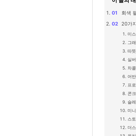
이 글의 
회색 
20가지
미스
그래
따뜻
실버
차콜
어반
프로
콘크
슬레
미니
스토
더스
올리