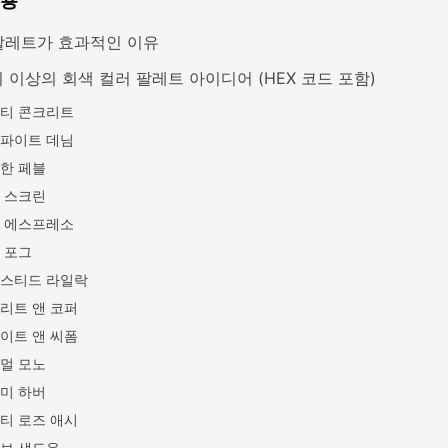
내용
팔레트가 효과적인 이유
 이상의 회색 컬러 팔레트 아이디어 (HEX 코드 포함)
티 콘크리트
파이트 데님
한 페블
 스크린
 에스프레소
 포그
스티드 라일락
리트 앤 코퍼
이트 앤 씨폼
멀 모노
미 하버
티 로즈 애시
브 섀도우