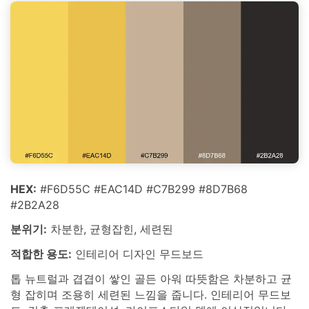
HEX:
#F6D55C #EAC14D #C7B299 #8D7B68
#2B2A28
분위기:
차분한, 균형잡힌, 세련된
적합한 용도:
인테리어 디자인 무드보드
톱 뉴트럴과 겹겹이 쌓인 골든 아워 따뜻함은 차분하고 균
형 잡히며 조용히 세련된 느낌을 줍니다. 인테리어 무드보