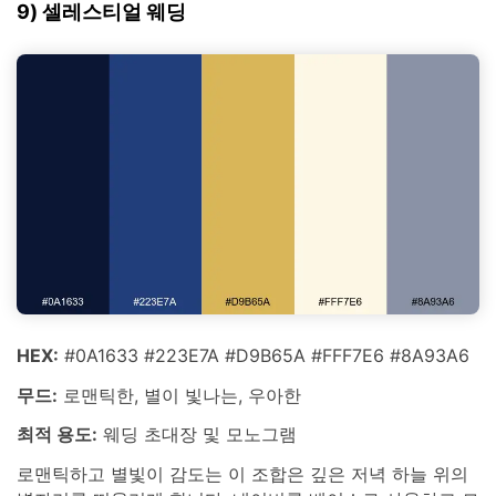
9) 셀레스티얼 웨딩
HEX:
#0A1633 #223E7A #D9B65A #FFF7E6 #8A93A6
무드:
로맨틱한, 별이 빛나는, 우아한
최적 용도:
웨딩 초대장 및 모노그램
로맨틱하고 별빛이 감도는 이 조합은 깊은 저녁 하늘 위의