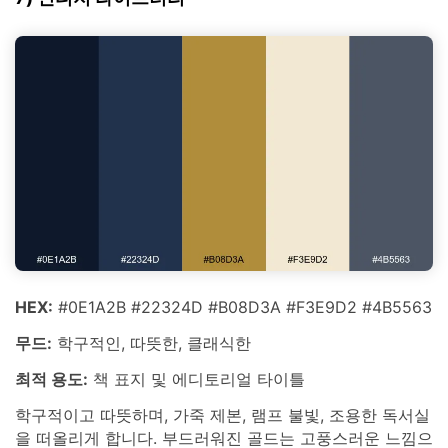
HEX:
#0E1A2B #22324D #B08D3A #F3E9D2 #4B5563
무드:
학구적인, 따뜻한, 클래식한
최적 용도:
책 표지 및 에디토리얼 타이틀
학구적이고 따뜻하며, 가죽 제본, 램프 불빛, 조용한 독서실
을 떠올리게 합니다. 부드러워진 골드는 고풍스러운 느낌으