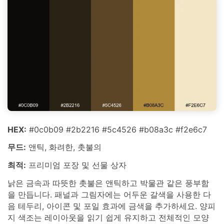
HEX:
#0c0b09 #2b2216 #5c4526 #b08a3c #f2e6c7
무드:
앤틱, 화려한, 촛불의
최적:
프리미엄 포장 및 선물 상자
낡은 금속과 따뜻한 촛불은 앤틱하고 박물관 같은 풍부함
을 만듭니다. 패널과 그림자에는 어두운 갈색을 사용한 다
음 테두리, 아이콘 및 포일 효과에 금색을 추가하세요. 양피
지 색조는 레이아웃을 읽기 쉽게 유지하고 전체적인 모양