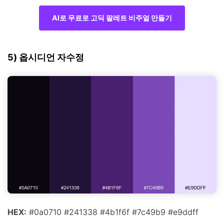
AI로 무료로 고딕 팔레트 비주얼 만들기
5) 옵시디언 자수정
HEX:
#0a0710 #241338 #4b1f6f #7c49b9 #e9ddff