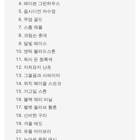
레이븐 그린하우스
옵시디언 자수정
무덤 골드
스톰 채플
크림슨 촛대
달빛 레이스
앤틱 블러드스톤
독이 든 청록색
지하묘지 난초
그을음과 사파이어
위치 헤이즐 스모크
가고일 스톤
블랙 체리 비닐
벨벳 올리브 황혼
신비한 구리
겨울 애도
유물 아이보리
누아르 플럼 애시