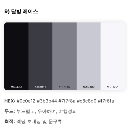
9) 달빛 레이스
HEX:
#0e0e12 #3b3b44 #7f7f8a #c8c8d0 #f7f6fa
무드:
부드럽고, 우아하며, 야행성의
최적:
웨딩 초대장 및 문구류