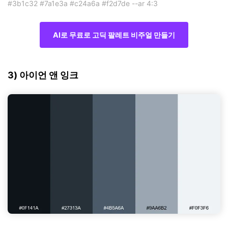
#3b1c32 #7a1e3a #c24a6a #f2d7de --ar 4:3
AI로 무료로 고딕 팔레트 비주얼 만들기
3) 아이언 앤 잉크