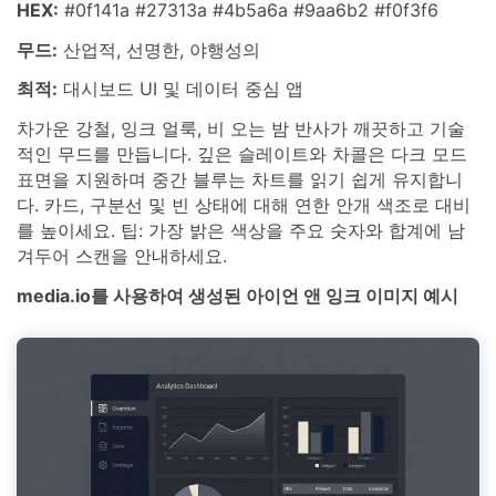
HEX:
#0f141a #27313a #4b5a6a #9aa6b2 #f0f3f6
무드:
산업적, 선명한, 야행성의
최적:
대시보드 UI 및 데이터 중심 앱
차가운 강철, 잉크 얼룩, 비 오는 밤 반사가 깨끗하고 기술
적인 무드를 만듭니다. 깊은 슬레이트와 차콜은 다크 모드
표면을 지원하며 중간 블루는 차트를 읽기 쉽게 유지합니
다. 카드, 구분선 및 빈 상태에 대해 연한 안개 색조로 대비
를 높이세요. 팁: 가장 밝은 색상을 주요 숫자와 합계에 남
겨두어 스캔을 안내하세요.
media.io를 사용하여 생성된 아이언 앤 잉크 이미지 예시