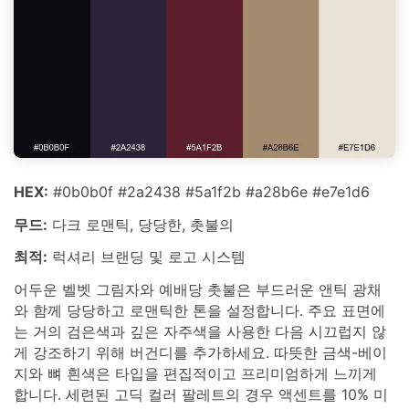
HEX:
#0b0b0f #2a2438 #5a1f2b #a28b6e #e7e1d6
무드:
다크 로맨틱, 당당한, 촛불의
최적:
럭셔리 브랜딩 및 로고 시스템
어두운 벨벳 그림자와 예배당 촛불은 부드러운 앤틱 광채
와 함께 당당하고 로맨틱한 톤을 설정합니다. 주요 표면에
는 거의 검은색과 깊은 자주색을 사용한 다음 시끄럽지 않
게 강조하기 위해 버건디를 추가하세요. 따뜻한 금색-베이
지와 뼈 흰색은 타입을 편집적이고 프리미엄하게 느끼게
합니다. 세련된 고딕 컬러 팔레트의 경우 액센트를 10% 미