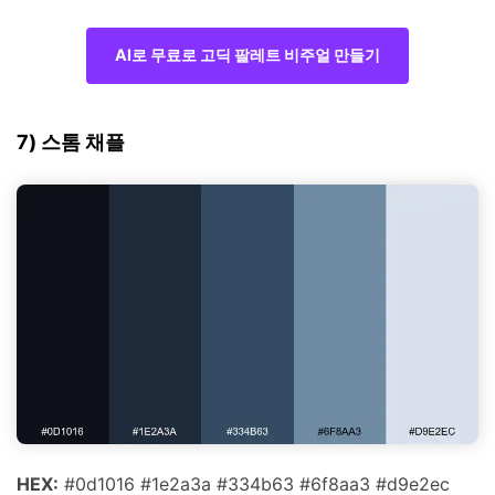
AI로 무료로 고딕 팔레트 비주얼 만들기
7) 스톰 채플
HEX:
#0d1016 #1e2a3a #334b63 #6f8aa3 #d9e2ec