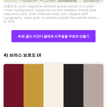
프롬프트: print magazine editorial spread layout on a plain
cream background, burgundy section headers, muted gold
rules and icons, dark charcoal body text, elegant serif
typography, clean grid, no photos outside the palette tones --
ar 16:9
AI로 골드 버건디 팔레트 비주얼을 무료로 만들기
4) 브라스 보르도 UI