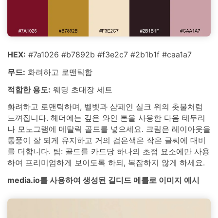
HEX:
#7a1026 #b7892b #f3e2c7 #2b1b1f #caa1a7
무드:
화려하고 로맨틱함
적합한 용도:
웨딩 초대장 세트
화려하고 로맨틱하며, 벨벳과 샴페인 실크 위의 촛불처럼
느껴집니다. 헤더에는 깊은 와인 톤을 사용한 다음 테두리
나 모노그램에 메탈릭 골드를 넣으세요. 크림은 레이아웃을
통풍이 잘 되게 유지하고 거의 검은색은 작은 글씨에 대비
를 더합니다. 팁: 골드를 카드당 하나의 초점 요소에만 사용
하여 프리미엄하게 보이도록 하되, 복잡하지 않게 하세요.
media.io를 사용하여 생성된 길디드 메를로 이미지 예시