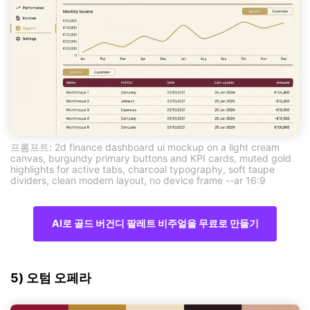
프롬프트: 2d finance dashboard ui mockup on a light cream
canvas, burgundy primary buttons and KPI cards, muted gold
highlights for active tabs, charcoal typography, soft taupe
dividers, clean modern layout, no device frame --ar 16:9
AI로 골드 버건디 팔레트 비주얼을 무료로 만들기
5) 오텀 오페라