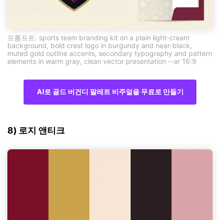
프롬프트: sports team branding kit on a plain light-cream
background, bold crest logo in burgundy and near-black,
muted gold outline accents, secondary typography and pattern
elements in warm gray, clean vector presentation --ar 16:9
AI로 골드 버건디 팔레트 비주얼을 무료로 만들기
8) 로지 앤티크