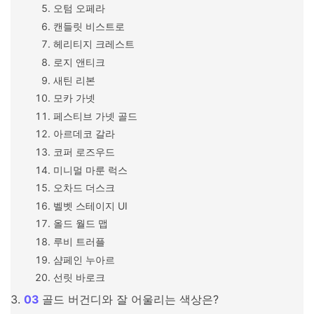
오텀 오페라
캔들릿 비스트로
헤리티지 크레스트
로지 앤티크
새틴 리본
모카 가넷
페스티브 가넷 골드
아르데코 갈라
코퍼 로즈우드
미니멀 마룬 럭스
오차드 더스크
벨벳 스테이지 UI
올드 월드 맵
루비 트러플
샴페인 누아르
선릿 바로크
골드 버건디와 잘 어울리는 색상은?