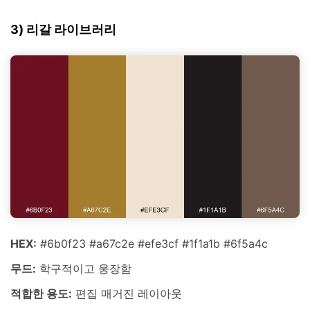
3) 리갈 라이브러리
HEX:
#6b0f23 #a67c2e #efe3cf #1f1a1b #6f5a4c
무드:
학구적이고 웅장함
적합한 용도:
편집 매거진 레이아웃