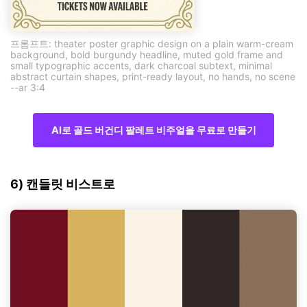
프롬프트: theater poster graphic design on a plain warm-cream
background, bold burgundy headline, muted gold frame and
small typographic accents, dark charcoal subtext, minimal
abstract curtain shapes, print-ready layout, no hands, no scene
--ar 3:4
AI로 골드 버건디 팔레트 비주얼을 무료로 만들기
6) 캔들릿 비스트로