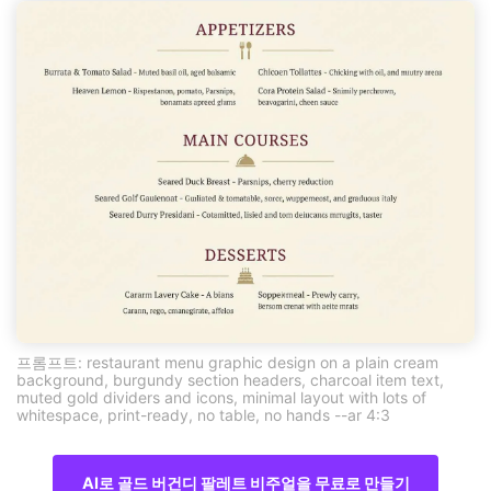
프롬프트: restaurant menu graphic design on a plain cream
background, burgundy section headers, charcoal item text,
muted gold dividers and icons, minimal layout with lots of
whitespace, print-ready, no table, no hands --ar 4:3
AI로 골드 버건디 팔레트 비주얼을 무료로 만들기