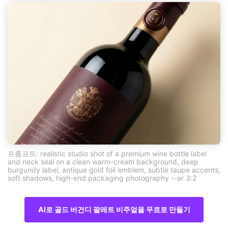
프롬프트: realistic studio shot of a premium wine bottle label
and neck seal on a clean warm-cream background, deep
burgundy label, antique gold foil emblem, subtle taupe accents,
soft shadows, high-end packaging photography --ar 3:2
AI로 골드 버건디 팔레트 비주얼을 무료로 만들기