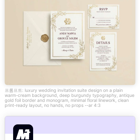
프롬프트: luxury wedding invitation suite design on a plain
warm-cream background, deep burgundy typography, antique
gold foil border and monogram, minimal floral linework, clean
print-ready layout, no hands, no props --ar 4:3