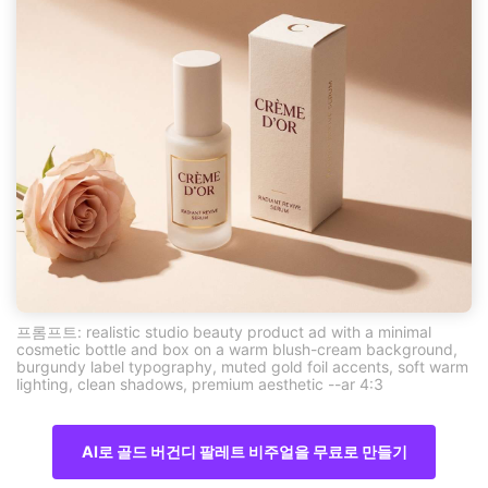
프롬프트: realistic studio beauty product ad with a minimal
cosmetic bottle and box on a warm blush-cream background,
burgundy label typography, muted gold foil accents, soft warm
lighting, clean shadows, premium aesthetic --ar 4:3
AI로 골드 버건디 팔레트 비주얼을 무료로 만들기