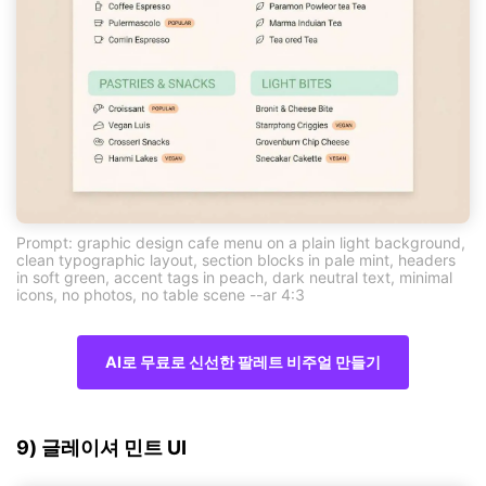
Prompt: graphic design cafe menu on a plain light background,
clean typographic layout, section blocks in pale mint, headers
in soft green, accent tags in peach, dark neutral text, minimal
icons, no photos, no table scene --ar 4:3
AI로 무료로 신선한 팔레트 비주얼 만들기
9) 글레이셔 민트 UI