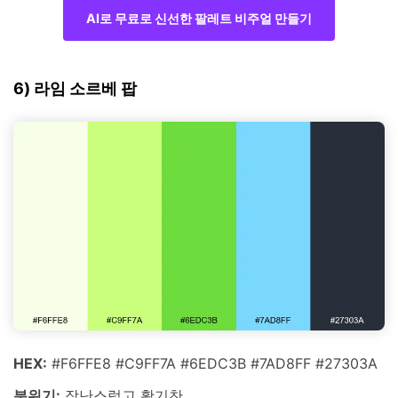
AI로 무료로 신선한 팔레트 비주얼 만들기
6) 라임 소르베 팝
HEX:
#F6FFE8 #C9FF7A #6EDC3B #7AD8FF #27303A
분위기:
장난스럽고 활기찬