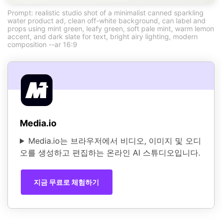
Prompt: realistic studio shot of a minimalist canned sparkling
water product ad, clean off-white background, can label and
props using mint green, leafy green, soft pale mint, warm lemon
accent, and dark slate for text, bright airy lighting, modern
composition --ar 16:9
Media.io
Media.io는 브라우저에서 비디오, 이미지 및 오디
오를 생성하고 편집하는 온라인 AI 스튜디오입니다.
지금 무료로 체험하기