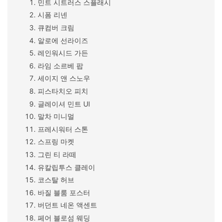
민트 시트러스 스플래시
시폼 리넨
큐컴버 크림
알로에 선라이즈
레인워시드 가든
라임 소르베 팝
세이지 앤 스노우
피스타치오 피치
글레이셔 민트 UI
말차 미니멀
프레시워터 스톤
스프링 마켓
그린 티 라떼
유칼립투스 클레이
코스탈 허브
바질 블룸 포스터
버던트 네온 액센트
페어 블로섬 웨딩