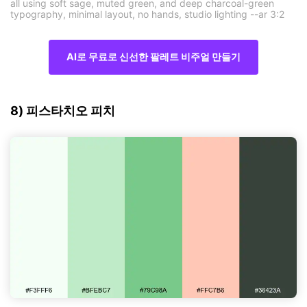
all using soft sage, muted green, and deep charcoal-green
typography, minimal layout, no hands, studio lighting --ar 3:2
AI로 무료로 신선한 팔레트 비주얼 만들기
8) 피스타치오 피치