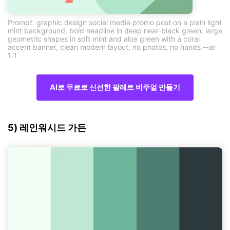
Prompt: graphic design social media promo post on a plain light
mint background, bold headline in deep near-black green, large
geometric shapes in soft mint and aloe green with a coral
accent banner, clean modern layout, no photos, no hands --ar
1:1
AI로 무료로 신선한 팔레트 비주얼 만들기
5) 레인워시드 가든