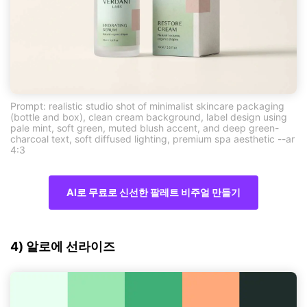
Prompt: realistic studio shot of minimalist skincare packaging
(bottle and box), clean cream background, label design using
pale mint, soft green, muted blush accent, and deep green-
charcoal text, soft diffused lighting, premium spa aesthetic --ar
4:3
AI로 무료로 신선한 팔레트 비주얼 만들기
4) 알로에 선라이즈