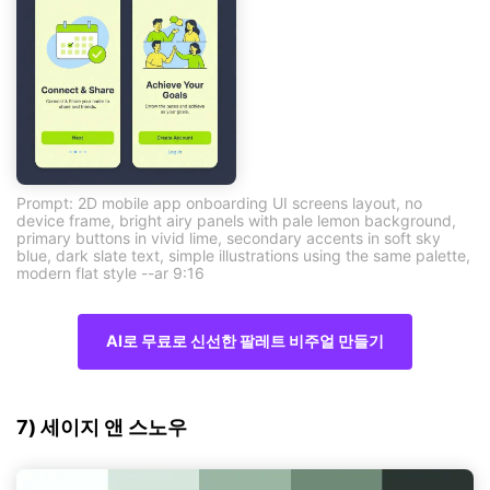
Prompt: 2D mobile app onboarding UI screens layout, no
device frame, bright airy panels with pale lemon background,
primary buttons in vivid lime, secondary accents in soft sky
blue, dark slate text, simple illustrations using the same palette,
modern flat style --ar 9:16
AI로 무료로 신선한 팔레트 비주얼 만들기
7) 세이지 앤 스노우