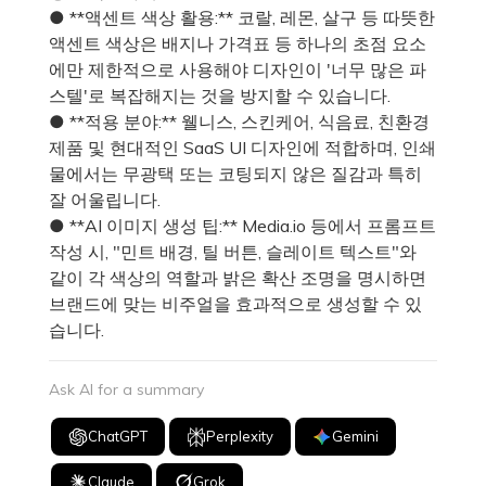
● **액센트 색상 활용:** 코랄, 레몬, 살구 등 따뜻한
액센트 색상은 배지나 가격표 등 하나의 초점 요소
에만 제한적으로 사용해야 디자인이 '너무 많은 파
스텔'로 복잡해지는 것을 방지할 수 있습니다.
● **적용 분야:** 웰니스, 스킨케어, 식음료, 친환경
제품 및 현대적인 SaaS UI 디자인에 적합하며, 인쇄
물에서는 무광택 또는 코팅되지 않은 질감과 특히
잘 어울립니다.
● **AI 이미지 생성 팁:** Media.io 등에서 프롬프트
작성 시, "민트 배경, 틸 버튼, 슬레이트 텍스트"와
같이 각 색상의 역할과 밝은 확산 조명을 명시하면
브랜드에 맞는 비주얼을 효과적으로 생성할 수 있
습니다.
Ask AI for a summary
ChatGPT
Perplexity
Gemini
Claude
Grok