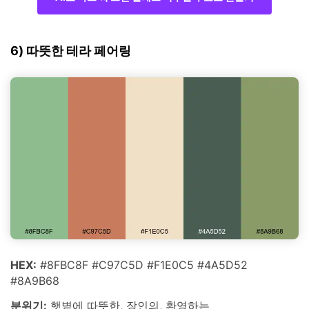
6) 따뜻한 테라 페어링
HEX:
#8FBC8F #C97C5D #F1E0C5 #4A5D52
#8A9B68
분위기:
햇볕에 따뜻한, 장인의, 환영하는