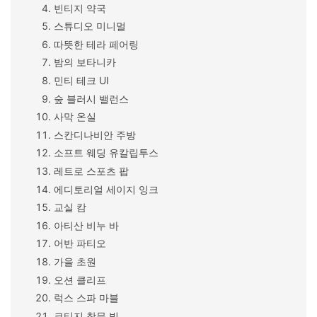
빈티지 약국
스튜디오 미니멀
따뜻한 테라 페어링
밤의 보타니카
민티 테크 UI
숲 블러시 밸런스
사막 온실
스칸디나비안 주방
소프트 웨딩 유칼립투스
레트로 스포츠 팝
에디토리얼 세이지 잉크
교실 캄
아티산 비누 바
어반 파티오
가을 초원
오션 클리프
럭스 스파 마블
코티지 창문 빛