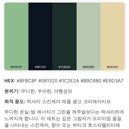
HEX:
#8FBC8F #0B1320 #1C2E2A #B9C6B0 #E6D3A7
분위기:
무디한, 우아한, 야행성의
최적 용도:
럭셔리 스킨케어 제품 광고 크리에이티브
무디한 온실-밤 에너지가 그린을 캐주얼보다는 럭셔리하게
느껴지게 합니다. 이 세트는 깊은 그림자가 프리미엄 품질
을 나타내는 스킨케어, 향수 또는 부티크 호스피탤리티에