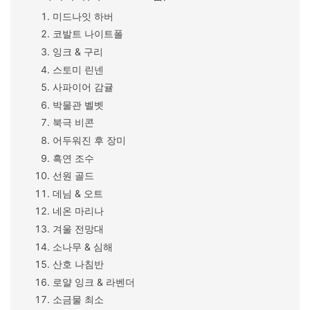
미드나잇 하버
코발트 나이트폴
잉크 & 구리
스토미 린넨
사파이어 감귤
박물관 벨벳
북극 비콘
어두워진 후 장미
흑연 조수
선원 골드
데님 & 오트
네온 마리나
겨울 전망대
소나무 & 심해
산호 나침반
로얄 잉크 & 라벤더
소금물 최소