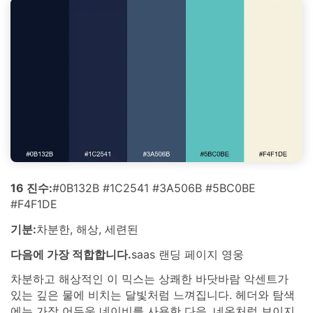
16 진수:
#0B132B #1C2541 #3A506B #5BC0BE
#F4F1DE
기분:
차분한, 해상, 세련된
다음에 가장 적합합니다.
saas 랜딩 페이지 영웅
차분하고 해상적인 이 믹스는 상쾌한 바닷바람 악센트가
있는 깊은 물에 비치는 달빛처럼 느껴집니다. 헤더와 탐색
에는 가장 어두운 네이비를 사용한 다음, 네온처럼 보이지