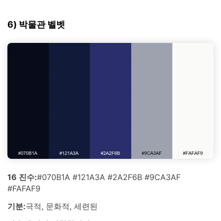
6) 박물관 벨벳
16 진수:
#070B1A #121A3A #2A2F6B #9CA3AF
#FAFAF9
기분:
극적, 문화적, 세련된