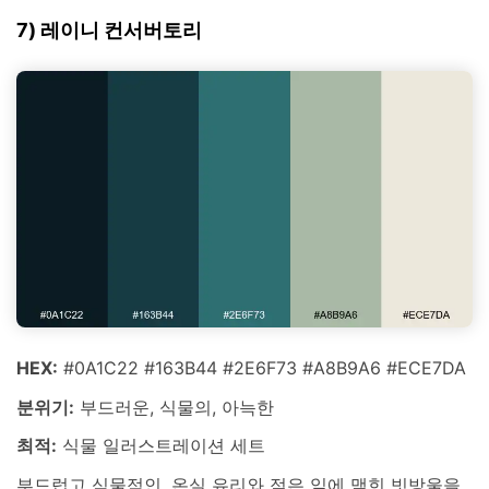
7) 레이니 컨서버토리
HEX:
#0A1C22 #163B44 #2E6F73 #A8B9A6 #ECE7DA
분위기:
부드러운, 식물의, 아늑한
최적:
식물 일러스트레이션 세트
부드럽고 식물적인, 온실 유리와 젖은 잎에 맺힌 빗방울을