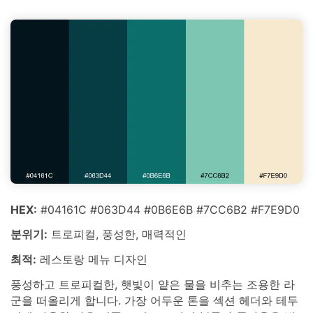
HEX:
#04161C #063D44 #0B6E6B #7CC6B2 #F7E9D0
분위기:
트로피컬, 풍성한, 매력적인
최적:
레스토랑 메뉴 디자인
풍성하고 트로피컬한, 햇빛이 얕은 물을 비추는 조용한 라
군을 떠올리게 합니다. 가장 어두운 톤을 섹션 헤더와 테두