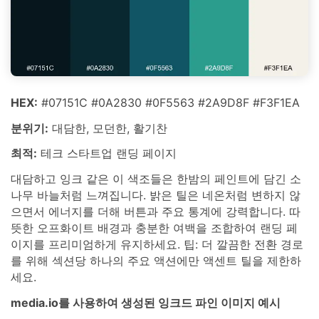
HEX:
#07151C #0A2830 #0F5563 #2A9D8F #F3F1EA
분위기:
대담한, 모던한, 활기찬
최적:
테크 스타트업 랜딩 페이지
대담하고 잉크 같은 이 색조들은 한밤의 페인트에 담긴 소
나무 바늘처럼 느껴집니다. 밝은 틸은 네온처럼 변하지 않
으면서 에너지를 더해 버튼과 주요 통계에 강력합니다. 따
뜻한 오프화이트 배경과 충분한 여백을 조합하여 랜딩 페
이지를 프리미엄하게 유지하세요. 팁: 더 깔끔한 전환 경로
를 위해 섹션당 하나의 주요 액션에만 액센트 틸을 제한하
세요.
media.io를 사용하여 생성된 잉크드 파인 이미지 예시