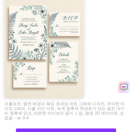
프롬프트: 평면 배경의 웨딩 초대장 세트 그래픽 디자인, 우아한 타
이포그래피, 식물 라인 아트, 녹색 청록색 액센트가 있는 짙은 네이
비 청록색 잉크, 따뜻한 아이보리 용지 느낌, 평면 2D 레이아웃, 손
없음 --ar 3:4