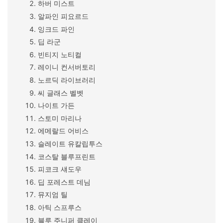
하버 미스트
알파인 피요르드
잉크드 파인
딥 라군
빈티지 노티컬
레이니 컨서버토리
노르딕 라이브러리
씨 글래스 벨벳
나이트 가든
스토미 마리나
에메랄드 어비스
슬레이트 유칼립투스
코스탈 블루프린트
피코크 섀도우
딥 포레스트 데님
뮤지엄 틸
아틱 스프루스
블루 주니퍼 클레이