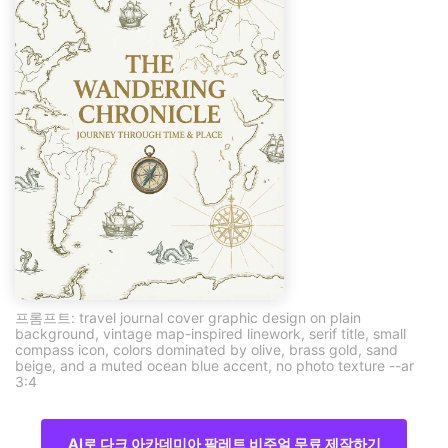
프롬프트: travel journal cover graphic design on plain
background, vintage map-inspired linework, serif title, small
compass icon, colors dominated by olive, brass gold, sand
beige, and a muted ocean blue accent, no photo texture --ar
3:4
AI로 다크 아카데미아 팔레트 비주얼 무료 제작하기