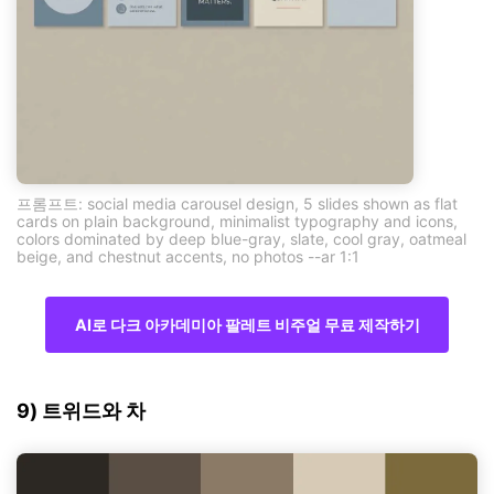
프롬프트: social media carousel design, 5 slides shown as flat
cards on plain background, minimalist typography and icons,
colors dominated by deep blue-gray, slate, cool gray, oatmeal
beige, and chestnut accents, no photos --ar 1:1
AI로 다크 아카데미아 팔레트 비주얼 무료 제작하기
9) 트위드와 차