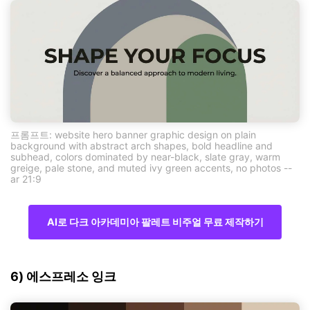
프롬프트: website hero banner graphic design on plain
background with abstract arch shapes, bold headline and
subhead, colors dominated by near-black, slate gray, warm
greige, pale stone, and muted ivy green accents, no photos --
ar 21:9
AI로 다크 아카데미아 팔레트 비주얼 무료 제작하기
6) 에스프레소 잉크