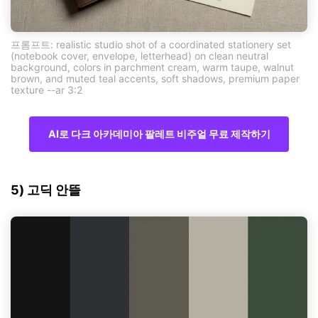
프롬프트: realistic studio shot of a coordinated stationery set
(notebook cover, envelope, letterhead) on clean neutral
background, colors in parchment cream, warm taupe, walnut
brown, and muted teal accents, soft shadows, premium paper
texture --ar 3:2
AI로 다크 아카데미아 팔레트 비주얼 무료 제작하기
5) 고딕 안뜰