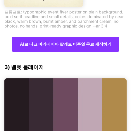
프롬프트: typographic event flyer poster on plain background,
bold serif headline and small details, colors dominated by near-
black, warm brown, burnt amber, and parchment cream, no
photos, no hands, print-ready graphic design --ar 3:4
AI로 다크 아카데미아 팔레트 비주얼 무료 제작하기
3) 벨벳 블레이저