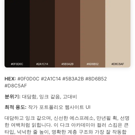
HEX:
#0F0D0C #2A1C14 #5B3A2B #8D6B52
#D8C5AF
분위기:
대담함, 잉크 같음, 고대비
최적 용도:
작가 포트폴리오 웹사이트 UI
대담하고 잉크 같으며, 신선한 에스프레소, 만년필 획, 선명
한 여백처럼 읽힙니다. 이 다크 아카데미아 컬러 스킴은 큰
타입, 넉넉한 줄 높이, 명확한 계층 구조와 가장 잘 작동합