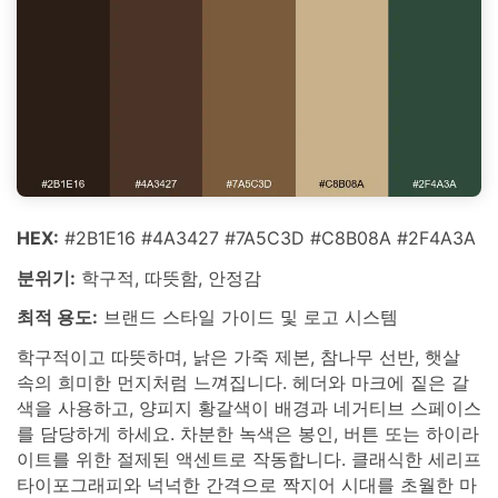
HEX:
#2B1E16 #4A3427 #7A5C3D #C8B08A #2F4A3A
분위기:
학구적, 따뜻함, 안정감
최적 용도:
브랜드 스타일 가이드 및 로고 시스템
학구적이고 따뜻하며, 낡은 가죽 제본, 참나무 선반, 햇살
속의 희미한 먼지처럼 느껴집니다. 헤더와 마크에 짙은 갈
색을 사용하고, 양피지 황갈색이 배경과 네거티브 스페이스
를 담당하게 하세요. 차분한 녹색은 봉인, 버튼 또는 하이라
이트를 위한 절제된 액센트로 작동합니다. 클래식한 세리프
타이포그래피와 넉넉한 간격으로 짝지어 시대를 초월한 마