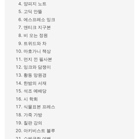
양피지 노트
고딕 안뜰
에스프레소 잉크
앤티크 지구본
비 오는 정원
트위드와 차
마호가니 책상
먼지 낀 필사본
잉크와 담쟁이
황동 망원경
한밤의 서재
석조 예배당
시 학회
식물표본 프레스
가죽 가방
칠판 강의
아키비스트 블루
수레국화 여백