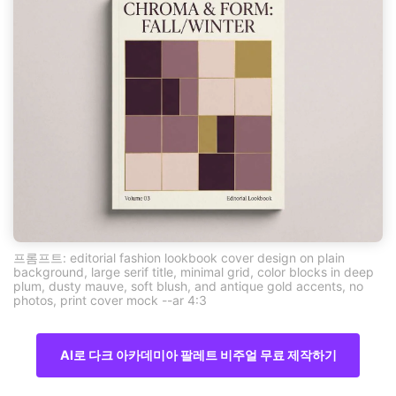
프롬프트: editorial fashion lookbook cover design on plain
background, large serif title, minimal grid, color blocks in deep
plum, dusty mauve, soft blush, and antique gold accents, no
photos, print cover mock --ar 4:3
AI로 다크 아카데미아 팔레트 비주얼 무료 제작하기