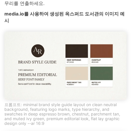
무리를 연출하세요.
media.io를 사용하여 생성된 옥스퍼드 도서관의 이미지 예
시
프롬프트: minimal brand style guide layout on clean neutral
background, featuring logo marks, type hierarchy, and
swatches in deep espresso brown, chestnut, parchment tan,
and muted ivy green, premium editorial look, flat lay graphic
design only --ar 16:9