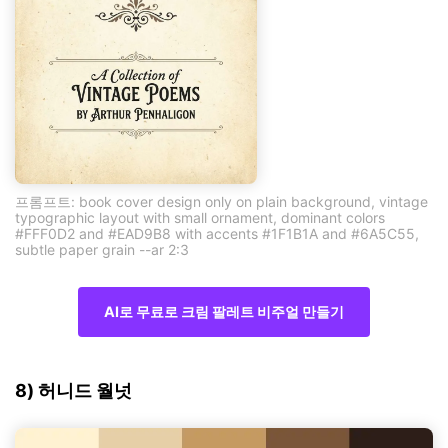
프롬프트: book cover design only on plain background, vintage
typographic layout with small ornament, dominant colors
#FFF0D2 and #EAD9B8 with accents #1F1B1A and #6A5C55,
subtle paper grain --ar 2:3
AI로 무료로 크림 팔레트 비주얼 만들기
8) 허니드 월넛