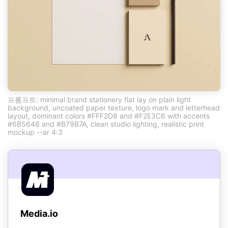
프롬프트: minimal brand stationery flat lay on plain light
background, uncoated paper texture, logo mark and letterhead
layout, dominant colors #FFF2D8 and #F2E3C6 with accents
#6B5646 and #B79B7A, clean studio lighting, realistic print
mockup --ar 4:3
Media.io