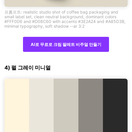
프롬프트: realistic studio shot of coffee bag packaging and
small label set, clean neutral background, dominant colors
#FFF0D6 and #D08C60 with accents #3E2A24 and #A85D3B,
minimal typography, soft shadow --ar 3:2
AI로 무료로 크림 팔레트 비주얼 만들기
4) 펄 그레이 미니멀