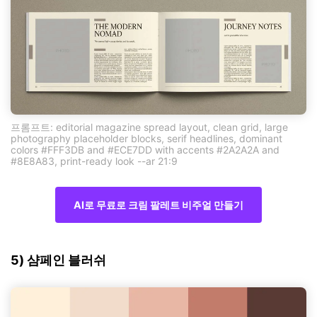
프롬프트: editorial magazine spread layout, clean grid, large
photography placeholder blocks, serif headlines, dominant
colors #FFF3DB and #ECE7DD with accents #2A2A2A and
#8E8A83, print-ready look --ar 21:9
AI로 무료로 크림 팔레트 비주얼 만들기
5) 샴페인 블러쉬