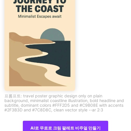
프롬프트: travel poster graphic design only on plain
background, minimalist coastline illustration, bold headline and
subtitle, dominant colors #FFF2D5 and #C9B08E with accents
#2F3B3D and #7C8D8C, clean vector style --ar 2:3
AI로 무료로 크림 팔레트 비주얼 만들기