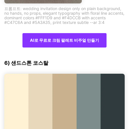
프롬프트: wedding invitation design only on plain background,
no hands, no props, elegant typography with floral line accents,
dominant colors #FFF1D9 and #F4DCCB with accents
#C47C6A and #5A3A35, print texture subtle --ar 3:4
AI로 무료로 크림 팔레트 비주얼 만들기
6) 샌드스톤 코스탈