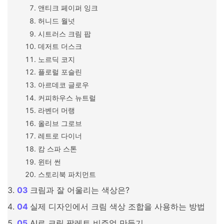
앤티크 페이퍼 잉크
허니드 월넛
시트러스 크림 팝
데저트 더스크
노르딕 코지
플로럴 포슬린
아르데코 글로우
커피하우스 뉴트럴
라벤더 머랭
올리브 그로브
레트로 다이너
캄 스파 스톤
윈터 썬
스토리북 파치먼트
크림과 잘 어울리는 색상은?
실제 디자인에서 크림 색상 조합을 사용하는 방법
AI로 크림 팔레트 비주얼 만들기