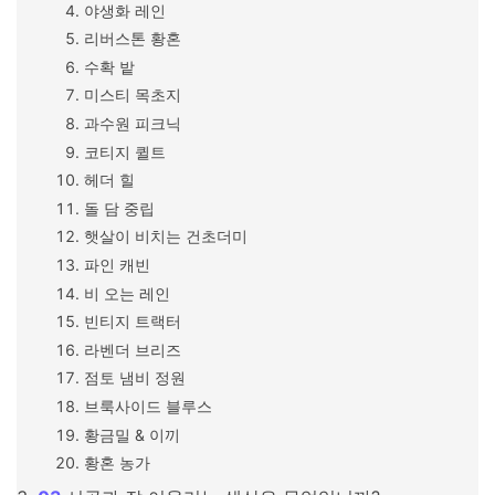
야생화 레인
리버스톤 황혼
수확 밭
미스티 목초지
과수원 피크닉
코티지 퀼트
헤더 힐
돌 담 중립
햇살이 비치는 건초더미
파인 캐빈
비 오는 레인
빈티지 트랙터
라벤더 브리즈
점토 냄비 정원
브룩사이드 블루스
황금밀 & 이끼
황혼 농가