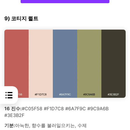
9) 코티지 퀼트
16 진수:
#C05F58 #F1D7C8 #6A7F9C #9C9A6B
#3E3B2F
기분:
아늑한, 향수를 불러일으키는, 수제