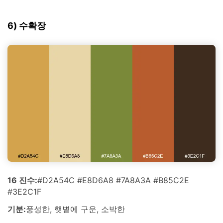
6) 수확장
16 진수:
#D2A54C #E8D6A8 #7A8A3A #B85C2E
#3E2C1F
기분:
풍성한, 햇볕에 구운, 소박한