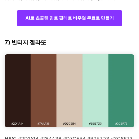
AI로 초콜릿 민트 팔레트 비주얼 무료로 만들기
7) 빈티지 젤라또
HEX:
#2D1A14 #7A4A36 #D7C5B4 #B9E7D3 #3C8F73