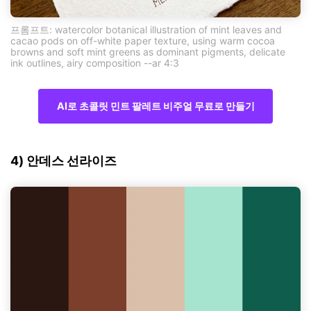
프롬프트: watercolor botanical illustration of mint leaves and
cacao pods on off-white paper texture, using warm cocoa
browns and soft mint greens as dominant pigments, delicate
ink outlines, airy composition --ar 4:3
AI로 초콜릿 민트 팔레트 비주얼 무료로 만들기
4) 안데스 선라이즈