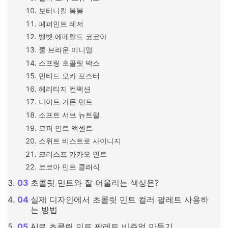
보타니컬 봉봉
페퍼민트 레저
벨벳 에메랄드 코코아
쿨 브라운 미니멀
스프링 초콜릿 박스
민티드 모카 포스터
헤리티지 컨펙션
나이트 가든 민트
소프트 서브 뉴트럴
코퍼 민트 액센트
스위트 비스트로 사이니지
크리스프 카카오 민트
코코아 민트 클래식
초콜릿 민트와 잘 어울리는 색상은?
실제 디자인에서 초콜릿 민트 컬러 팔레트 사용하
는 방법
AI로 초콜릿 민트 팔레트 비주얼 만들기