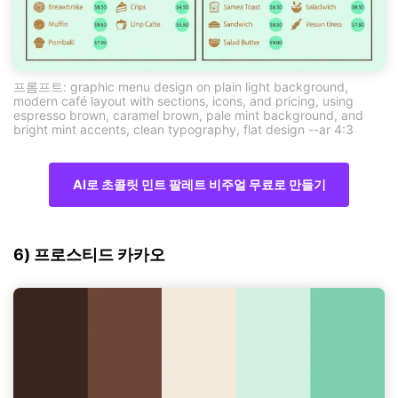
프롬프트: graphic menu design on plain light background,
modern café layout with sections, icons, and pricing, using
espresso brown, caramel brown, pale mint background, and
bright mint accents, clean typography, flat design --ar 4:3
AI로 초콜릿 민트 팔레트 비주얼 무료로 만들기
6) 프로스티드 카카오