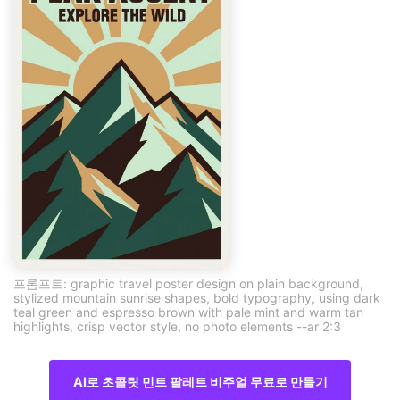
프롬프트: graphic travel poster design on plain background,
stylized mountain sunrise shapes, bold typography, using dark
teal green and espresso brown with pale mint and warm tan
highlights, crisp vector style, no photo elements --ar 2:3
AI로 초콜릿 민트 팔레트 비주얼 무료로 만들기