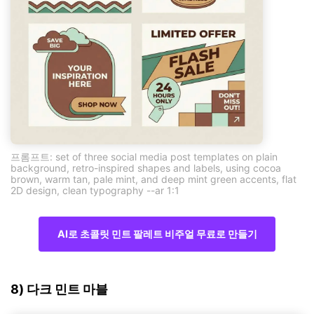
프롬프트: set of three social media post templates on plain
background, retro-inspired shapes and labels, using cocoa
brown, warm tan, pale mint, and deep mint green accents, flat
2D design, clean typography --ar 1:1
AI로 초콜릿 민트 팔레트 비주얼 무료로 만들기
8) 다크 민트 마블