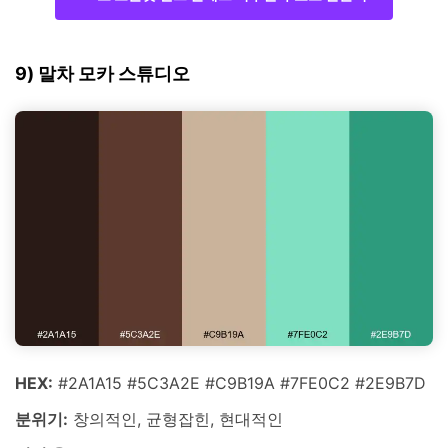
9) 말차 모카 스튜디오
HEX:
#2A1A15 #5C3A2E #C9B19A #7FE0C2 #2E9B7D
분위기:
창의적인, 균형잡힌, 현대적인