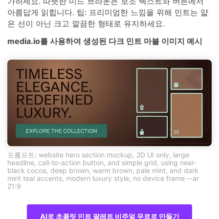
가하세요. 따뜻한 미드 브라운은 보조 텍스트와 버튼에서
아름답게 읽힙니다. 팁: 프리미엄한 느낌을 위해 민트는 얇
은 선이 아닌 크고 깔끔한 형태로 유지하세요.
media.io를 사용하여 생성된 다크 민트 마블 이미지 예시
프롬프트: website hero section mockup, 2D UI only, large
headline, call-to-action button, and simple grid, using near-
black cocoa, deep brown, warm brown, pale mint, and dark
mint teal accents, modern luxury style, no device frame --ar
21:9
AI로 초콜릿 민트 팔레트 비주얼 무료로 만들기