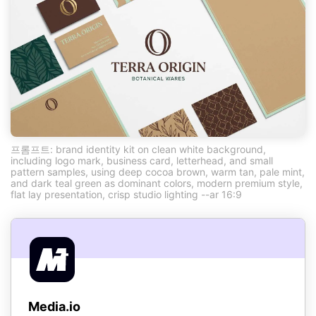
프롬프트: brand identity kit on clean white background,
including logo mark, business card, letterhead, and small
pattern samples, using deep cocoa brown, warm tan, pale mint,
and dark teal green as dominant colors, modern premium style,
flat lay presentation, crisp studio lighting --ar 16:9
Media.io