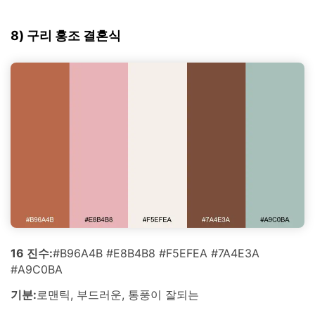
8) 구리 홍조 결혼식
16 진수:
#B96A4B #E8B4B8 #F5EFEA #7A4E3A
#A9C0BA
기분:
로맨틱, 부드러운, 통풍이 잘되는