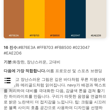
16 진수:
#B76E3A #FFB703 #FB8500 #023047
#EAE2D6
기분:
화창한, 장난스러운, 고대비
다음에 가장 적합합니다.
여름 프로모션 및 스포츠 브랜딩
화창하고 장난스러운 그림은 깊은 바다처럼 푸른 지평선에
오렌지와 메리골드처럼 읽어집니다. navy가 배경과 텍스트
를 처리하여 대비를 극대화한 다음, 감귤색 톤을 겹쳐 활기
찬 하이라이트를 만듭니다. 구리가 따뜻한 음영을 연결하므
로 밝은 노란색이 더 접지감을 느낍니다. 팁: 크림을 시끄러
운 블록 사이의 호흡 공간으로 사용하여 디자인을 선명하