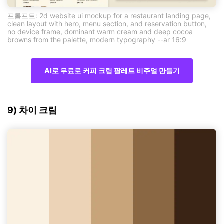
프롬프트: 2d website ui mockup for a restaurant landing page,
clean layout with hero, menu section, and reservation button,
no device frame, dominant warm cream and deep cocoa
browns from the palette, modern typography --ar 16:9
AI로 무료로 커피 크림 팔레트 비주얼 만들기
9) 차이 크림