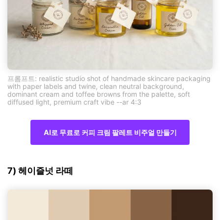
프롬프트: realistic studio shot of handmade skincare packaging
with paper labels and twine, clean neutral background,
dominant cream and toffee browns from the palette, soft
diffused light, premium craft vibe --ar 4:3
AI로 무료로 커피 크림 팔레트 비주얼 만들기
7) 헤이즐넛 라떼