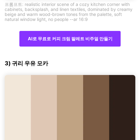
프롬프트: realistic interior scene of a cozy kitchen corner with
cabinets, backsplash, and linen textiles, dominated by creamy
beige and warm wood-brown tones from the palette, soft
natural window light, no people --ar 16:9
AI로 무료로 커피 크림 팔레트 비주얼 만들기
3) 귀리 우유 모카