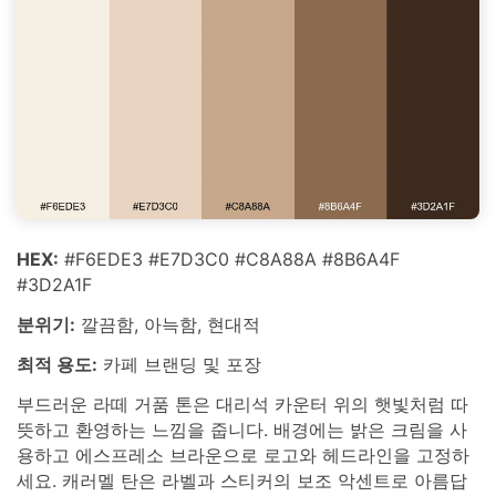
HEX:
#F6EDE3 #E7D3C0 #C8A88A #8B6A4F
#3D2A1F
분위기:
깔끔함, 아늑함, 현대적
최적 용도:
카페 브랜딩 및 포장
부드러운 라떼 거품 톤은 대리석 카운터 위의 햇빛처럼 따
뜻하고 환영하는 느낌을 줍니다. 배경에는 밝은 크림을 사
용하고 에스프레소 브라운으로 로고와 헤드라인을 고정하
세요. 캐러멜 탄은 라벨과 스티커의 보조 악센트로 아름답