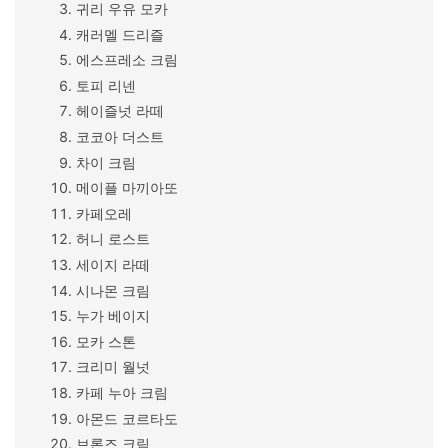
귀리 우유 모카
캐러멜 드리즐
에스프레소 크림
토피 리넨
헤이즐넛 라떼
코코아 더스트
차이 크림
메이플 마끼아또
카페오레
허니 로스트
세이지 라떼
시나몬 크림
누가 베이지
모카 스톤
크리미 월넛
카페 누아 크림
아몬드 코르타도
브론즈 크림