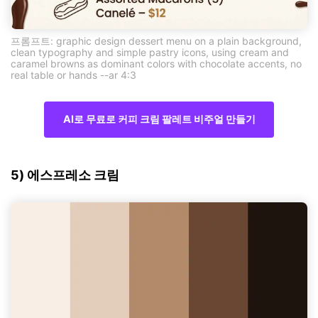
프롬프트: graphic design dessert menu on a plain background,
clean typography and simple pastry icons, using cream and
caramel browns as dominant colors with chocolate accents, no
real table or hands --ar 4:3
AI로 무료로 커피 크림 팔레트 비주얼 만들기
5) 에스프레소 크림