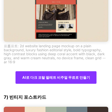
프롬프트: 2d website landing page mockup on a plain
background, luxury fashion editorial style, bold typography,
high contrast blocks using deep coral accent with black, dark
gray, and warm cream neutrals, no device frame, clean grid --
ar 16:9
AI로 다크 코랄 팔레트 비주얼 무료로 만들기
7) 빈티지 포스트카드