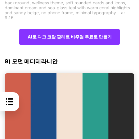
background, wellness theme, soft rounded cards and icons,
dominant cream and sea-glass teal with warm coral highlights
and sandy beige, no phone frame, minimal typography --ar
9:16
AI로 다크 코랄 팔레트 비주얼 무료로 만들기
9) 모던 메디테라니안