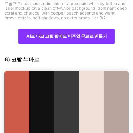
프롬프트: realistic studio shot of a premium whiskey bottle and
label mockup on a clean off-white background, dominant deep
coral and charcoal with copper-peach accents and warm
brown details, soft shadows, no extra props --ar 3:2
AI로 다크 코랄 팔레트 비주얼 무료로 만들기
6) 코랄 누아르