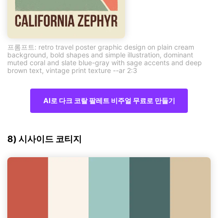
프롬프트: retro travel poster graphic design on plain cream
background, bold shapes and simple illustration, dominant
muted coral and slate blue-gray with sage accents and deep
brown text, vintage print texture --ar 2:3
AI로 다크 코랄 팔레트 비주얼 무료로 만들기
8) 시사이드 코티지