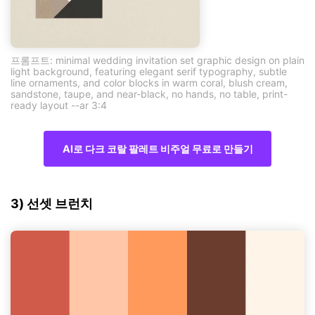
프롬프트: minimal wedding invitation set graphic design on plain
light background, featuring elegant serif typography, subtle
line ornaments, and color blocks in warm coral, blush cream,
sandstone, taupe, and near-black, no hands, no table, print-
ready layout --ar 3:4
AI로 다크 코랄 팔레트 비주얼 무료로 만들기
3) 선셋 브런치