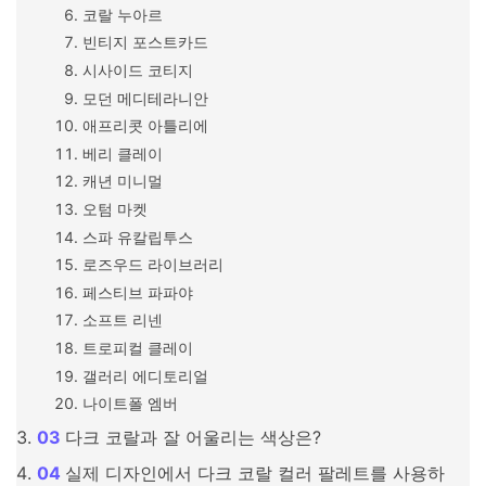
코랄 누아르
빈티지 포스트카드
시사이드 코티지
모던 메디테라니안
애프리콧 아틀리에
베리 클레이
캐년 미니멀
오텀 마켓
스파 유칼립투스
로즈우드 라이브러리
페스티브 파파야
소프트 리넨
트로피컬 클레이
갤러리 에디토리얼
나이트폴 엠버
다크 코랄과 잘 어울리는 색상은?
실제 디자인에서 다크 코랄 컬러 팔레트를 사용하