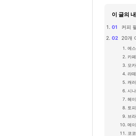
이 글의 
커피 
20개 
에스
카페
모카
라떼
캐러
시나
헤이
토피
브라
메이
코코