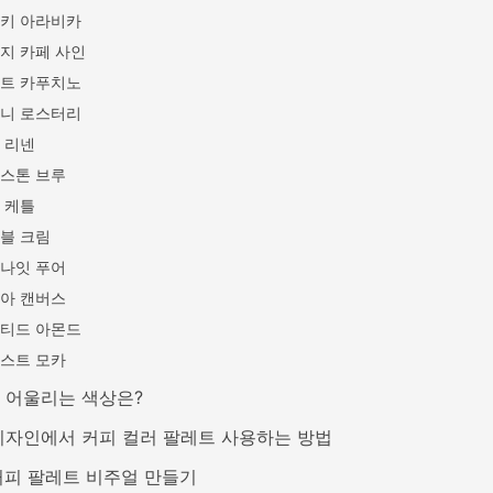
키 아라비카
지 카페 사인
트 카푸치노
니 로스터리
 리넨
스톤 브루
 케틀
블 크림
나잇 푸어
아 캔버스
티드 아몬드
스트 모카
 어울리는 색상은?
디자인에서 커피 컬러 팔레트 사용하는 방법
 커피 팔레트 비주얼 만들기