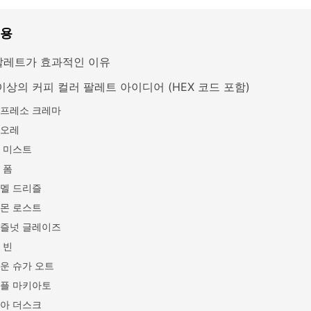
내용
팔레트가 효과적인 이유
이상의 커피 컬러 팔레트 아이디어 (HEX 코드 포함)
프레소 크레마
오레
 미스트
 폼
멜 드리즐
몬 로스트
즐넛 글레이즈
 빈
운 슈가 오트
플 마키아토
아 더스크