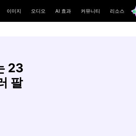
이미지
오디오
AI 효과
커뮤니티
리소스
 23
러 팔