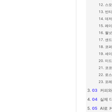
스모
빈티
데저
레이
월넛
샌드
코퍼
세이
미드
코코
로스
포레
커피와
실제 
AI로