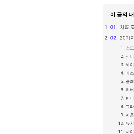
이 글의 
차콜 
20가지
스모
시티
세이
에스
슬레
하버
빈티
그라
마운
뮤지
사이