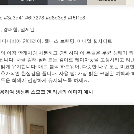
 #3a3d41 #6f7278 #d8d3c8 #f5f1e8
 경쾌함, 절제된
디나비아 인테리어, 웰니스 브랜딩, 미니멀 웹사이트
위의 아침 안개처럼 차분하고 경쾌하며 이 톤들은 무균 상태가 
집니다. 차콜 컬러 팔레트는 깊이로 레이아웃을 고정시키고 리넨
밝게 유지합니다. 매트 블랙 하드웨어, 따뜻한 나무 또는 미묘
 추가적인 현실감을 줍니다. 사용 팁: 가장 밝은 크림은 여백과
어두운 회색이 선명하게 유지되도록 하세요.
를 사용하여 생성된 스모크 앤 리넨의 이미지 예시