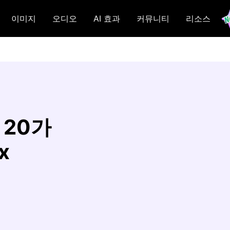
이미지
오디오
AI 효과
커뮤니티
리소스
 20가
x