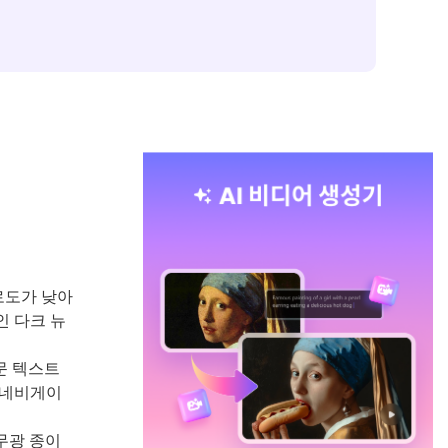
피로도가 낮아
인 다크 뉴
문 텍스트
 네비게이
무광 종이