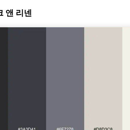
크 앤 리넨