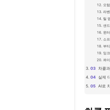
오텀
라벤
틸 
샌드
윈터
소프
부티
잉크
콰이
차콜과
실제 
AI로