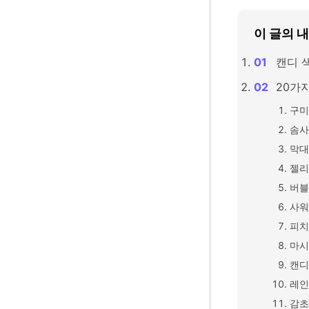
이 글의 
캔디 
20가지
구미
솜사
막대
젤리
버블
사워
피치
마시
캔디
레인
감초