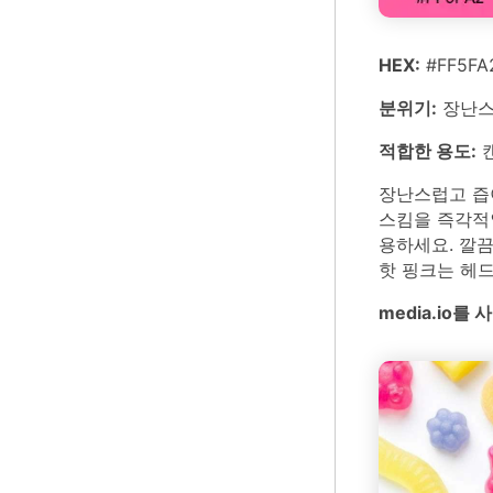
HEX:
#FF5FA
분위기:
장난스
적합한 용도:
캔
장난스럽고 즙이
스킴을 즉각적인
용하세요. 깔
핫 핑크는 헤
media.io