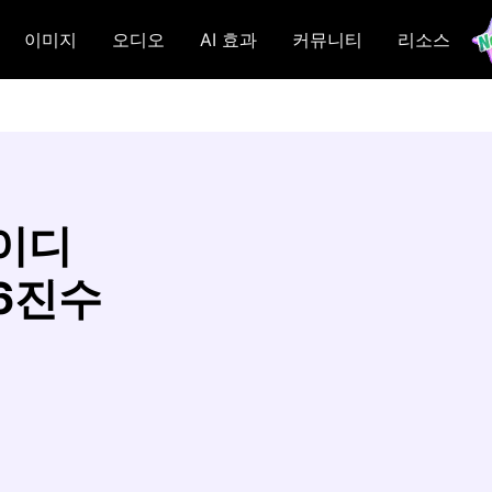
이미지
오디오
AI 효과
커뮤니티
리소스
아이디
16진수