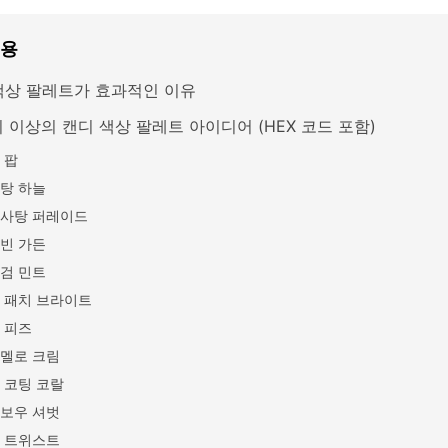
내용
색상 팔레트가 효과적인 이유
 이상의 캔디 색상 팔레트 아이디어 (HEX 코드 포함)
 팝
탕 하늘
사탕 퍼레이드
빈 가든
검 민트
 패치 브라이트
 피즈
멜로 크림
 코팅 코랄
보우 셔벗
 트위스트