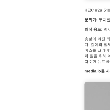
HEX:
#2a1518
분위기:
무디한,
최적 용도:
럭셔
촛불이 켜진 
다. 깊이와 절
이스를 크리미
과 씰을 위해
따뜻한 뉴트럴
media.io