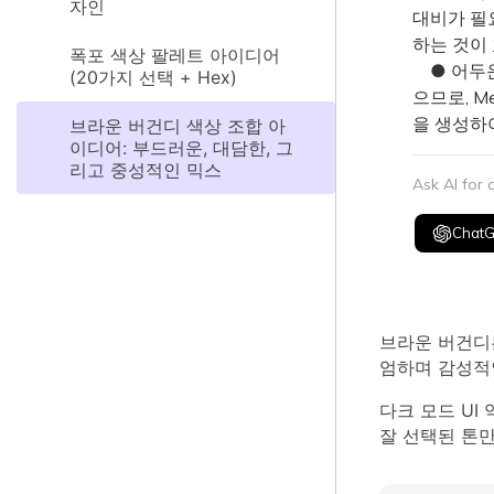
자인
대비가 필
하는 것이
폭포 색상 팔레트 아이디어
● 어두운
(20가지 선택 + Hex)
으므로, M
을 생성하
브라운 버건디 색상 조합 아
이디어: 부드러운, 대담한, 그
리고 중성적인 믹스
Ask AI for
Chat
브라운 버건디
엄하며 감성적
다크 모드 UI
잘 선택된 톤만