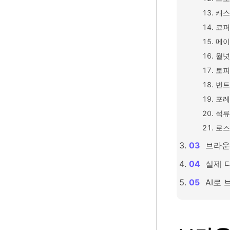
캐스
코퍼
메이
월넛
토피
번트
포레
석류
로즈
브라운
실제 
AI로