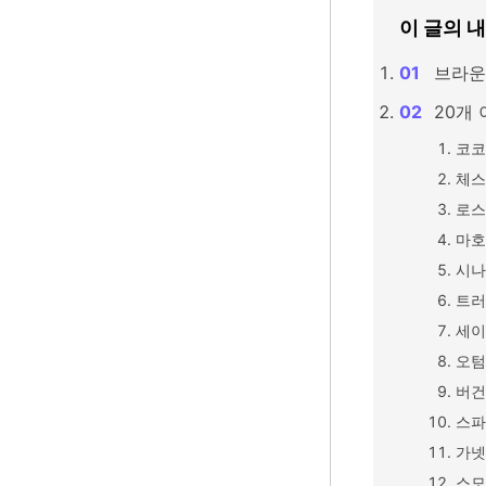
이 글의 
브라운
20개
코코
체스
로스
마호
시나
트러
세이
오텀
버건
스파
가넷
스모