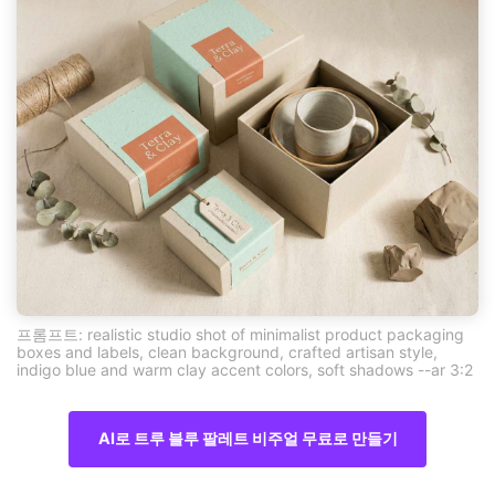
프롬프트: realistic studio shot of minimalist product packaging
boxes and labels, clean background, crafted artisan style,
indigo blue and warm clay accent colors, soft shadows --ar 3:2
AI로 트루 블루 팔레트 비주얼 무료로 만들기