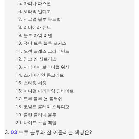
마리나 파스텔
세라믹 인디고
시그널 블루 뉴트럴
리비에라 슈트
블루 아워 리넨
퓨어 트루 블루 포커스
오션 글래스 그라디언트
잉크 앤 시트러스
사파이어 보태니컬 워시
스카이라인 콘크리트
스타릿 서킷
미니멀 마리타임 인바이트
트루 블루 앤 블러쉬
코발트 클레이 스튜디오
클린 클리닉 블루
나이트 스윔 메탈
트루 블루와 잘 어울리는 색상은?