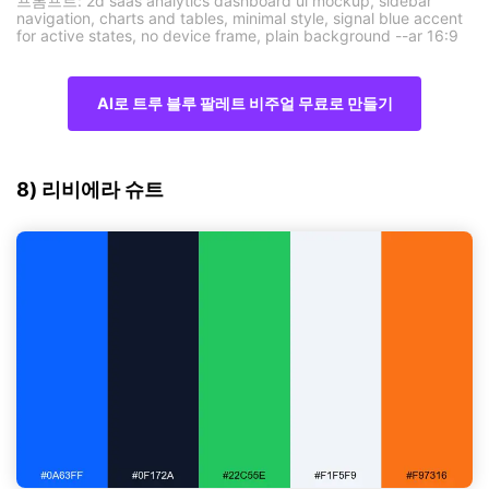
프롬프트: 2d saas analytics dashboard ui mockup, sidebar
navigation, charts and tables, minimal style, signal blue accent
for active states, no device frame, plain background --ar 16:9
AI로 트루 블루 팔레트 비주얼 무료로 만들기
8) 리비에라 슈트