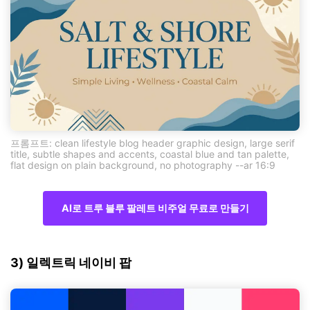
프롬프트: clean lifestyle blog header graphic design, large serif
title, subtle shapes and accents, coastal blue and tan palette,
flat design on plain background, no photography --ar 16:9
AI로 트루 블루 팔레트 비주얼 무료로 만들기
3) 일렉트릭 네이비 팝