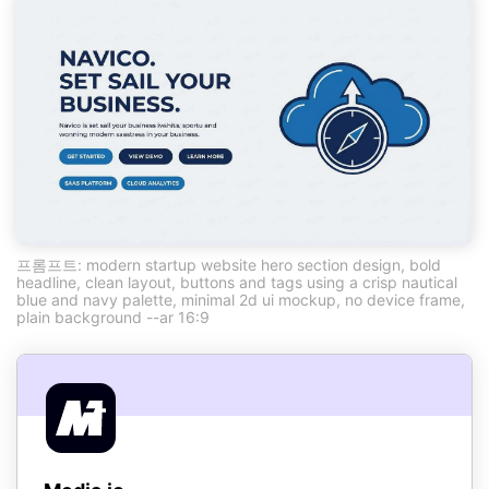
프롬프트: modern startup website hero section design, bold
headline, clean layout, buttons and tags using a crisp nautical
blue and navy palette, minimal 2d ui mockup, no device frame,
plain background --ar 16:9