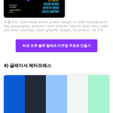
프롬프트: bold music event poster design on plain background,
big typography, abstract neon shapes, electric blue navy violet
and pink colorway, clean graphic design, no photos --ar 3:4
AI로 트루 블루 팔레트 비주얼 무료로 만들기
4) 글래이셔 레터프레스