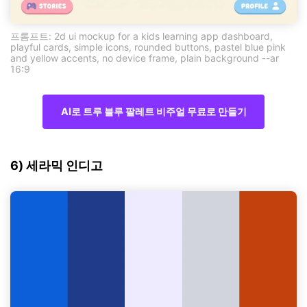
프롬프트: 2d ui mockup for a kids learning app dashboard,
playful cards, simple icons, rounded buttons, pastel blue pink
and yellow accents, no device frame, plain background --ar
16:9
AI로 트루 블루 팔레트 비주얼 무료로 만들기
6) 세라믹 인디고