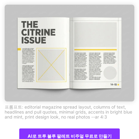
프롬프트: editorial magazine spread layout, columns of text,
headlines and pull quotes, minimal grids, accents in bright blue
and mint, print design look, no real photos --ar 4:3
AI로 트루 블루 팔레트 비주얼 무료로 만들기