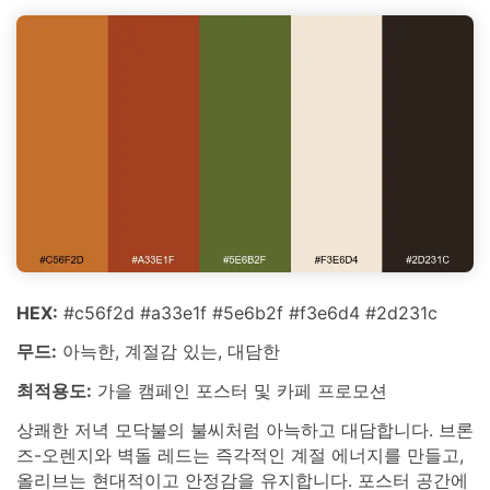
HEX:
#c56f2d #a33e1f #5e6b2f #f3e6d4 #2d231c
무드:
아늑한, 계절감 있는, 대담한
최적용도:
가을 캠페인 포스터 및 카페 프로모션
상쾌한 저녁 모닥불의 불씨처럼 아늑하고 대담합니다. 브론
즈-오렌지와 벽돌 레드는 즉각적인 계절 에너지를 만들고,
올리브는 현대적이고 안정감을 유지합니다. 포스터 공간에