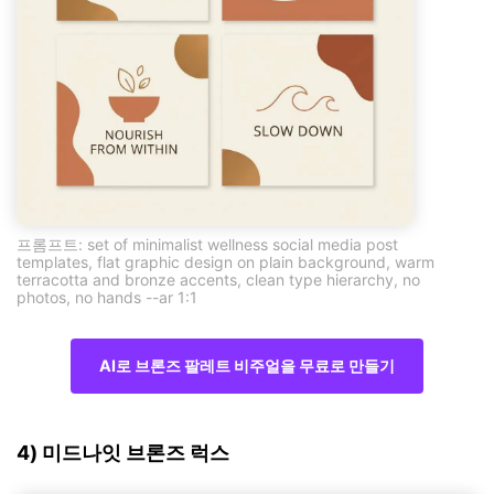
프롬프트: set of minimalist wellness social media post
templates, flat graphic design on plain background, warm
terracotta and bronze accents, clean type hierarchy, no
photos, no hands --ar 1:1
AI로 브론즈 팔레트 비주얼을 무료로 만들기
4) 미드나잇 브론즈 럭스