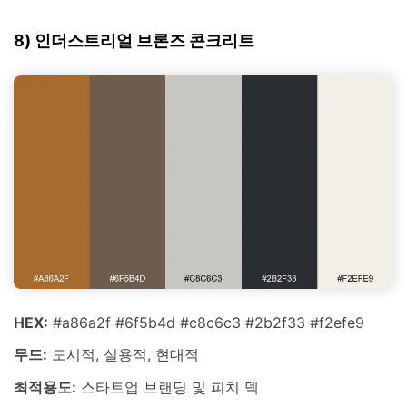
8) 인더스트리얼 브론즈 콘크리트
HEX:
#a86a2f #6f5b4d #c8c6c3 #2b2f33 #f2efe9
무드:
도시적, 실용적, 현대적
최적용도:
스타트업 브랜딩 및 피치 덱