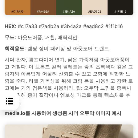
HEX:
#c17a33 #7a4b2a #3b4a2a #ead8c2 #1f1b16
무드:
아웃도어풍, 거친, 매력적인
최적용도:
캠핑 장비 패키징 및 아웃도어 브랜드
시더 판자, 캠프파이어 연기, 낡은 가죽처럼 아웃도어풍이
고 거칠다. 이 브론즈 컬러 팔레트는 숲의 초록색과 깊은 그
림자와 아름답게 어울려 신뢰할 수 있고 모험에 적합한 느
낌을 준다. 라벨 가독성을 위해 크림 톤을 사용하고 강한 로
고에는 거의 검은색을 사용하라. 팁: 오두막 느낌을 증폭시
키기 위해 종이 질감이나 엠보싱 마크를 통해 텍스처를 추
가하라.
media.io를 사용하여 생성된 시더 오두막 이미지 예시