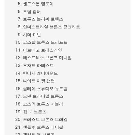
샌드스톤 앨로이
오텀 엠버
브론즈 블러쉬 로맨스
인더스트리얼 브론즈 콘크리트
시더 캐빈
코스탈 브론즈 드리프트
아르데코 브래스라인
에스프레소 브론즈 미니멀
오차드 하베스트
빈티지 레더바운드
나이트 마켓 랜턴
클레이 스튜디오 뉴트럴
모던 브라이덜 브론즈
코스믹 브론즈 네뷸라
웜 UI 브론즈
포레스트 브론즈 트레일
캔들릿 브론즈 테이블
갤러리 월 브론즈