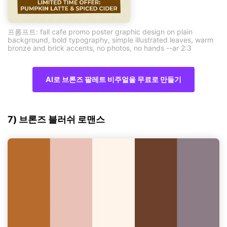
프롬프트: fall cafe promo poster graphic design on plain
background, bold typography, simple illustrated leaves, warm
bronze and brick accents, no photos, no hands --ar 2:3
AI로 브론즈 팔레트 비주얼을 무료로 만들기
7) 브론즈 블러쉬 로맨스