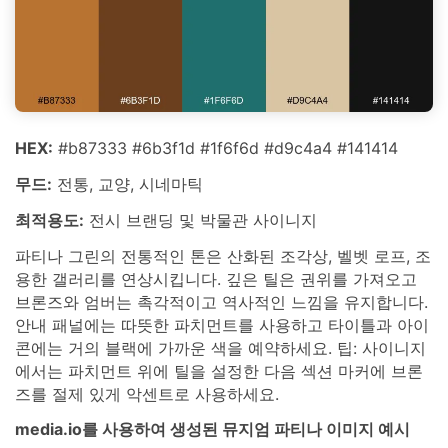
HEX:
#b87333 #6b3f1d #1f6f6d #d9c4a4 #141414
무드:
전통, 교양, 시네마틱
최적용도:
전시 브랜딩 및 박물관 사이니지
파티나 그린의 전통적인 톤은 산화된 조각상, 벨벳 로프, 조
용한 갤러리를 연상시킵니다. 깊은 틸은 권위를 가져오고
브론즈와 엄버는 촉각적이고 역사적인 느낌을 유지합니다.
안내 패널에는 따뜻한 파치먼트를 사용하고 타이틀과 아이
콘에는 거의 블랙에 가까운 색을 예약하세요. 팁: 사이니지
에서는 파치먼트 위에 틸을 설정한 다음 섹션 마커에 브론
즈를 절제 있게 악센트로 사용하세요.
media.io를 사용하여 생성된 뮤지엄 파티나 이미지 예시