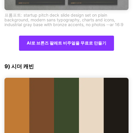
프롬프트: startup pitch deck slide design set on plain
background, modern sans typography, charts and icons,
industrial gray base with bronze accents, no photos --ar 16:9
AI로 브론즈 팔레트 비주얼을 무료로 만들기
9) 시더 캐빈