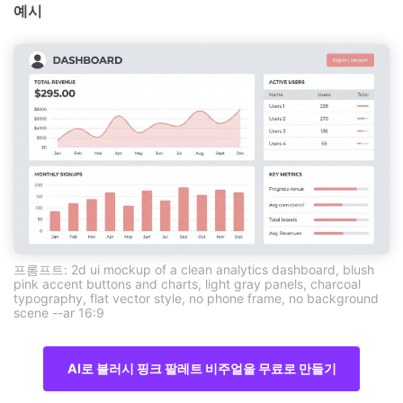
예시
프롬프트: 2d ui mockup of a clean analytics dashboard, blush
pink accent buttons and charts, light gray panels, charcoal
typography, flat vector style, no phone frame, no background
scene --ar 16:9
AI로 블러시 핑크 팔레트 비주얼을 무료로 만들기