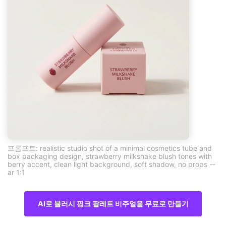
프롬프트: realistic studio shot of a minimal cosmetics tube and
box packaging design, strawberry milkshake blush tones with
berry accent, clean light background, soft shadow, no props --
ar 1:1
AI로 블러시 핑크 팔레트 비주얼을 무료로 만들기