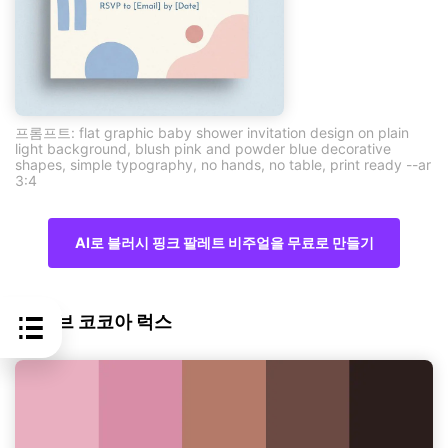
프롬프트: flat graphic baby shower invitation design on plain
light background, blush pink and powder blue decorative
shapes, simple typography, no hands, no table, print ready --ar
3:4
AI로 블러시 핑크 팔레트 비주얼을 무료로 만들기
9) 모브 코코아 럭스