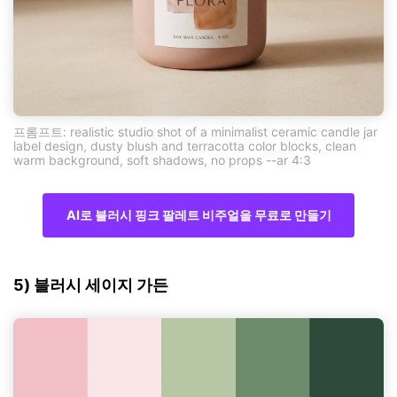
프롬프트: realistic studio shot of a minimalist ceramic candle jar
label design, dusty blush and terracotta color blocks, clean
warm background, soft shadows, no props --ar 4:3
AI로 블러시 핑크 팔레트 비주얼을 무료로 만들기
5) 블러시 세이지 가든