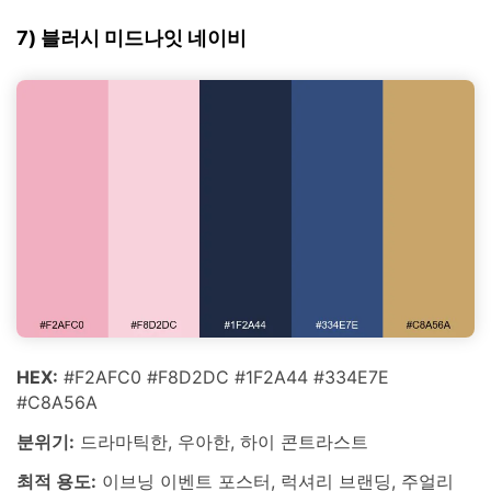
7) 블러시 미드나잇 네이비
HEX:
#F2AFC0 #F8D2DC #1F2A44 #334E7E
#C8A56A
분위기:
드라마틱한, 우아한, 하이 콘트라스트
최적 용도:
이브닝 이벤트 포스터, 럭셔리 브랜딩, 주얼리