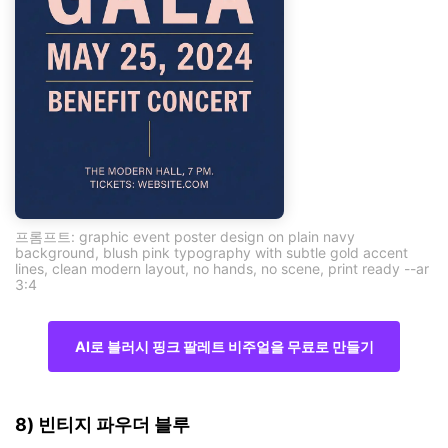
프롬프트: graphic event poster design on plain navy
background, blush pink typography with subtle gold accent
lines, clean modern layout, no hands, no scene, print ready --ar
3:4
AI로 블러시 핑크 팔레트 비주얼을 무료로 만들기
8) 빈티지 파우더 블루