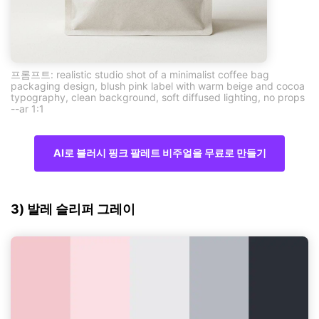
프롬프트: realistic studio shot of a minimalist coffee bag
packaging design, blush pink label with warm beige and cocoa
typography, clean background, soft diffused lighting, no props
--ar 1:1
AI로 블러시 핑크 팔레트 비주얼을 무료로 만들기
3) 발레 슬리퍼 그레이