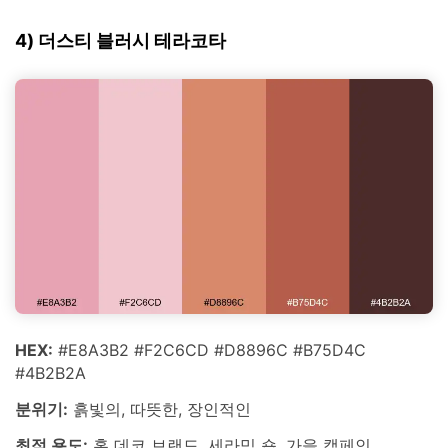
4) 더스티 블러시 테라코타
HEX:
#E8A3B2 #F2C6CD #D8896C #B75D4C
#4B2B2A
분위기:
흙빛의, 따뜻한, 장인적인
최적 용도:
홈 데코 브랜드, 세라믹 숍, 가을 캠페인