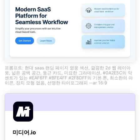
프롬프트: 현대 saas 랜딩 페이지 영웅 섹션, 깔끔한 2d 웹 레이아
웃, 넓은 공백 공간, 둥근 카드, 미묘한 그라데이션, #0A2E5C의 악
센트가 있는 #EAF6FF #BFE4FF #2F8DFF의 기본 톤, 최소한의 아
이콘, 장치 모형 없음, 선명한 타이포그래피 --ar 16:9
미디어.io