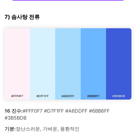
7) 솜사탕 전류
16 진수:
#FFF0F7 #D7F1FF #A6DDFF #6BB6FF
#3B5BDB
기분:
장난스러운, 가벼운, 몽환적인