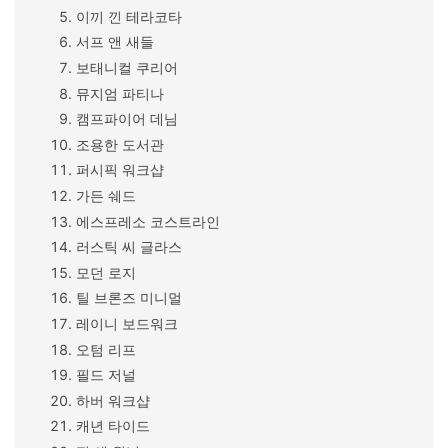
이끼 낀 테라코타
서프 앤 새들
보태니컬 쿠리어
뮤지엄 파티나
캠프파이어 데님
조용한 도서관
퍼시픽 워크샵
가든 쉐드
에스프레소 코스트라인
러스틱 씨 글라스
모던 로지
틸 브론즈 미니멀
레이니 보드워크
오텀 리프
필드 저널
하버 워크샵
캐년 타이드