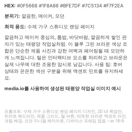
HEX:
#0F5668 #1F8A86 #BFE7DF #7C5134 #F7F2EA
분위기:
깔끔한, 메이커, 모던
최적 용도:
수제 가구 스튜디오 랜딩 페이지
깔끔하고 메이커 중심의, 톱밥, 바닷바람, 깔끔하게 쌓인 판
자가 있는 태평양 작업실처럼. 이 블루 그린 브라운 색상 조
합은 단순한 제품 사진과 강한 여백과 페어링될 때 모던하
게 느껴집니다. 틸은 인터랙티브 요소를 처리하고 브라운은
실제 나무에 대한 조용한 암시로 남깁니다. 사용 팁: 호버
상태와 은은한 섹션 구분을 위해 액센트 민트를 유지하세
요.
media.io를 사용하여 생성된 태평양 작업실 이미지 예시
프롬프트: 수제 가구 스튜디오 랜딩 페이지 디자인, 2D UI 목업만,
히어로 헤드라인, 제품 그리드, 틸 버튼, 따뜻한 브라운 액센트 라인,
크림 배경, 모던 미니멀 레이아웃, 디바이스 프레임 없음 --ar 16:9