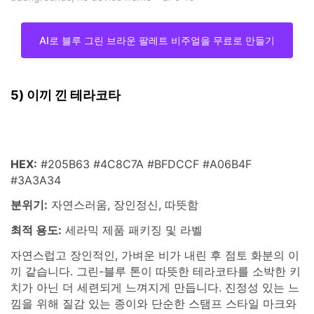
backgrounds, no device frame --ar 9:16
AI로 블루 그린 브라운 팔레트 비주얼을 무료로 만들기
5) 이끼 낀 테라코타
HEX:
#205B63 #4C8C7A #BFDCCF #A06B4F
#3A3A34
분위기:
자연스러움, 장인정신, 따뜻함
최적 용도:
세라믹 제품 패키징 및 라벨
자연스럽고 장인적인, 가벼운 비가 내린 후 점토 화분의 이
끼 같습니다. 그린-블루 톤이 따뜻한 테라코타를 소박한 키
치가 아닌 더 세련되게 느껴지게 만듭니다. 진정성 있는 느
낌을 위해 질감 있는 종이와 단순한 스탬프 스타일 마크와