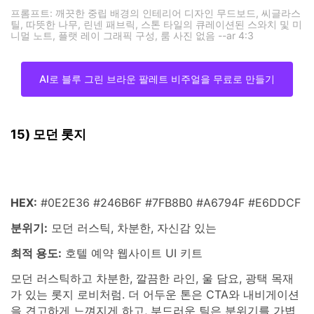
프롬프트: 깨끗한 중립 배경의 인테리어 디자인 무드보드, 씨글라스
틸, 따뜻한 나무, 린넨 패브릭, 스톤 타일의 큐레이션된 스와치 및 미
니멀 노트, 플랫 레이 그래픽 구성, 룸 사진 없음 --ar 4:3
AI로 블루 그린 브라운 팔레트 비주얼을 무료로 만들기
15) 모던 롯지
HEX:
#0E2E36 #246B6F #7FB8B0 #A6794F #E6DDCF
분위기:
모던 러스틱, 차분한, 자신감 있는
최적 용도:
호텔 예약 웹사이트 UI 키트
모던 러스틱하고 차분한, 깔끔한 라인, 울 담요, 광택 목재