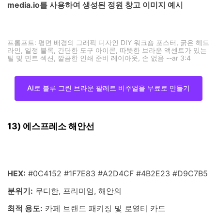
media.io를 사용하여 생성된 정원 창고 이미지 예시
프롬프트: 평면 배경의 그래픽 디자인 DIY 워크숍 포스터, 굵은 헤드
라인, 일정 블록, 간단한 도구 아이콘, 따뜻한 브라운 액센트가 있는
틸 및 민트 섹션, 깔끔한 인쇄 준비 레이아웃, 손 없음 --ar 3:4
AI로 블루 그린 브라운 팔레트 비주얼을 무료로 만들기
13) 에스프레소 해안선
HEX:
#0C4152 #1F7E83 #A2D4CF #4B2E23 #D9C7B5
분위기:
무디한, 프리미엄, 해안의