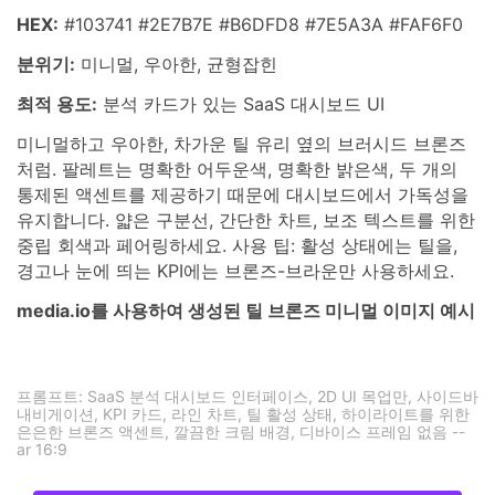
HEX:
#103741 #2E7B7E #B6DFD8 #7E5A3A #FAF6F0
분위기:
미니멀, 우아한, 균형잡힌
최적 용도:
분석 카드가 있는 SaaS 대시보드 UI
미니멀하고 우아한, 차가운 틸 유리 옆의 브러시드 브론즈
처럼. 팔레트는 명확한 어두운색, 명확한 밝은색, 두 개의
통제된 액센트를 제공하기 때문에 대시보드에서 가독성을
유지합니다. 얇은 구분선, 간단한 차트, 보조 텍스트를 위한
중립 회색과 페어링하세요. 사용 팁: 활성 상태에는 틸을,
경고나 눈에 띄는 KPI에는 브론즈-브라운만 사용하세요.
media.io를 사용하여 생성된 틸 브론즈 미니멀 이미지 예시
프롬프트: SaaS 분석 대시보드 인터페이스, 2D UI 목업만, 사이드바
내비게이션, KPI 카드, 라인 차트, 틸 활성 상태, 하이라이트를 위한
은은한 브론즈 액센트, 깔끔한 크림 배경, 디바이스 프레임 없음 --
ar 16:9