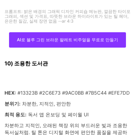
프롬프트: 밝은 배경의 그래픽 디자인 커피숍 메뉴판, 깔끔한 타이포
그래피, 섹션 및 가격표, 따뜻한 브라운 하이라이트가 있는 틸 헤더,
은은한 질감, 실제 장면 없음 --ar 4:3
AI로 블루 그린 브라운 팔레트 비주얼을 무료로 만들기
10) 조용한 도서관
HEX:
#13323B #2C6E73 #9AC0BB #7B5C44 #EFE7DD
분위기:
차분한, 지적인, 편안한
최적 용도:
독서 앱 온보딩 및 페이월 UI
차분하고 지적인, 오래된 책장 위의 부드러운 빛과 조용한