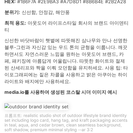
HEX:
#1B6F7A #2E9BA3 #A7D8D1 #8B6B4E #2B2A28
분위기:
신선함, 안정감, 해안풍
최적 용도:
아웃도어 라이프스타일 회사의 브랜드 아이덴티
티
신선한 바닷바람이 햇볕에 따뜻해진 삼나무와 만나 선명한
블루-그린과 자신감 있는 우드 톤의 균형을 이룹니다. 깨끗
하면서도 자연스러운 느낌을 원하는 아웃도어 브랜드, 카
페, 패키징에 아름답게 어울립니다. 따뜻한 화이트와 절제
된 산세리프와 짝을 이뤄 모던함을 유지하세요. 사용 팁: 타
이포그래피에는 짙은 차콜을 사용하고 밝은 아쿠아는 하이
라이트와 배지에만 사용하세요.
media.io를 사용하여 생성된 코스탈 시더 이미지 예시
프롬프트: realistic studio shot of outdoor lifestyle brand identity
set including logo card, hang tag, and kraft packaging accents
in teal, aqua, and cedar brown, clean seamless background,
soft shadow, premium minimal styling --ar 3:2