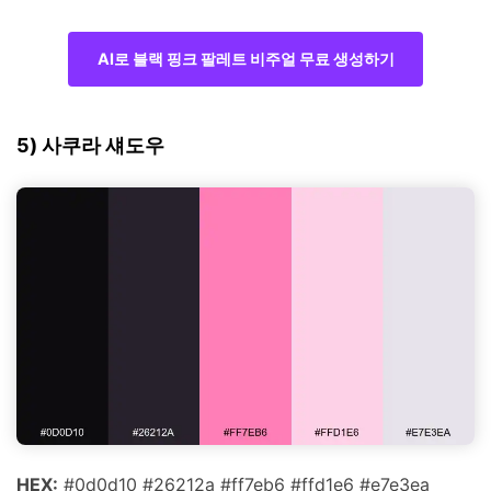
AI로 블랙 핑크 팔레트 비주얼 무료 생성하기
5) 사쿠라 섀도우
HEX:
#0d0d10 #26212a #ff7eb6 #ffd1e6 #e7e3ea