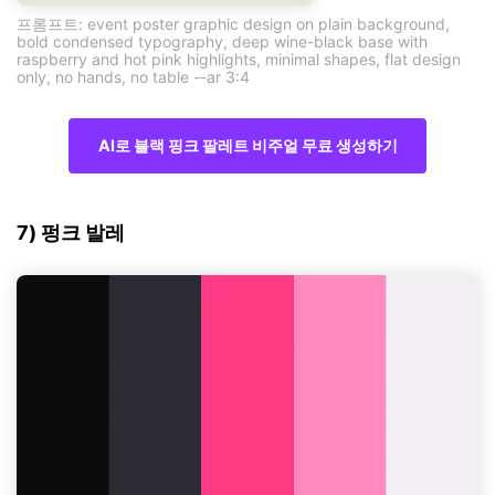
프롬프트: event poster graphic design on plain background,
bold condensed typography, deep wine-black base with
raspberry and hot pink highlights, minimal shapes, flat design
only, no hands, no table --ar 3:4
AI로 블랙 핑크 팔레트 비주얼 무료 생성하기
7) 펑크 발레