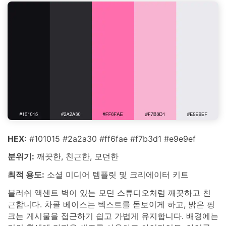
HEX:
#101015 #2a2a30 #ff6fae #f7b3d1 #e9e9ef
분위기:
깨끗한, 친근한, 모던한
최적 용도:
소셜 미디어 템플릿 및 크리에이터 키트
블러쉬 액센트 벽이 있는 모던 스튜디오처럼 깨끗하고 친
근합니다. 차콜 베이스는 텍스트를 돋보이게 하고, 밝은 핑
크는 게시물을 접근하기 쉽고 가볍게 유지합니다. 배경에는