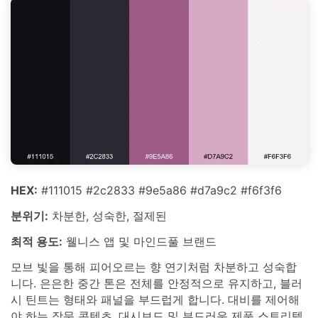
HEX:
#111015 #2c2833 #9e5a86 #d7a9c2 #f6f3f6
분위기:
차분한, 성숙한, 절제된
최적 용도:
웰니스 앱 및 마인드풀 브랜드
모브 빛을 통해 피어오르는 향 연기처럼 차분하고 성숙합
니다. 은은한 중간 톤은 전체를 안정적으로 유지하고, 블러
시 틴트는 형태와 패널을 부드럽게 합니다. 대비를 제어해
야 하는 장문 콘텐츠, 대시보드 및 부드러운 제품 스토리텔