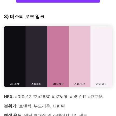
3) 더스티 로즈 잉크
HEX:
#0f0e12 #2b2630 #c77a9b #e8c1d2 #f7f2f5
분위기:
로맨틱, 부드러운, 세련된
최적 용도:
웨딩 초대장 및 스테이셔너리 세트