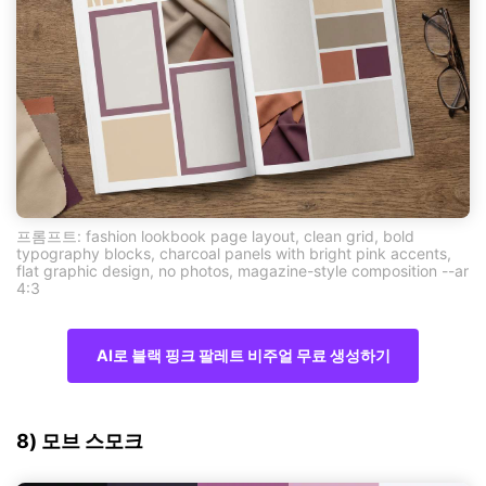
프롬프트: fashion lookbook page layout, clean grid, bold
typography blocks, charcoal panels with bright pink accents,
flat graphic design, no photos, magazine-style composition --ar
4:3
AI로 블랙 핑크 팔레트 비주얼 무료 생성하기
8) 모브 스모크