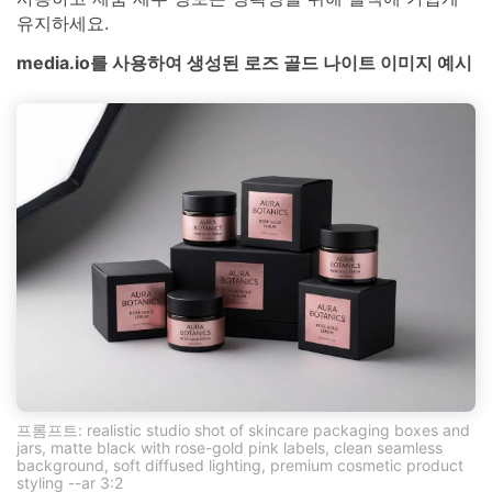
유지하세요.
media.io를 사용하여 생성된 로즈 골드 나이트 이미지 예시
프롬프트: realistic studio shot of skincare packaging boxes and
jars, matte black with rose-gold pink labels, clean seamless
background, soft diffused lighting, premium cosmetic product
styling --ar 3:2