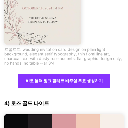
프롬프트: wedding invitation card design on plain light
background, elegant serif typography, thin floral line art,
charcoal text with dusty rose accents, flat graphic design only,
no hands, no table --ar 3:4
AI로 블랙 핑크 팔레트 비주얼 무료 생성하기
4) 로즈 골드 나이트