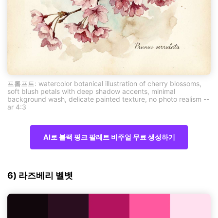
프롬프트: watercolor botanical illustration of cherry blossoms,
soft blush petals with deep shadow accents, minimal
background wash, delicate painted texture, no photo realism --
ar 4:3
AI로 블랙 핑크 팔레트 비주얼 무료 생성하기
6) 라즈베리 벨벳