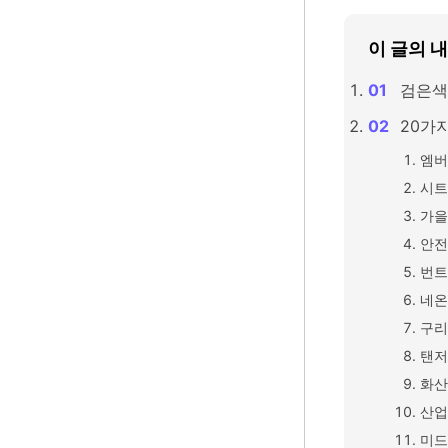
이 글의 
검은색
20가
엠버
시트
가을
안전
번트
네온
구리
탠저
화산
산업
미드