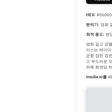
HEX:
#0b0b0d
분위기:
영화 같
최적 용도:
랜딩
영화 같고 강
이스는 레이아
균형 잡힌 검은
고 부드러운 오
위해 화면당 
media.io