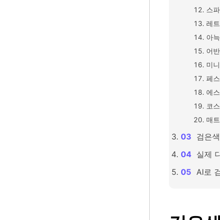
스파
레트
아늑
어반
미니
페스
에스
코스
매트
검은색
실제 
AI로