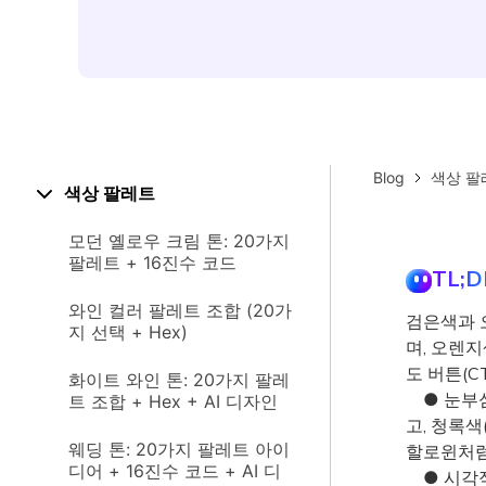
Blog
색상 팔
색상 팔레트
모던 옐로우 크림 톤: 20가지
팔레트 + 16진수 코드
TL;D
와인 컬러 팔레트 조합 (20가
검은색과 
지 선택 + Hex)
며, 오렌
도 버튼(C
화이트 와인 톤: 20가지 팔레
● 눈부심
트 조합 + Hex + AI 디자인
고, 청록색
웨딩 톤: 20가지 팔레트 아이
할로윈처럼
디어 + 16진수 코드 + AI 디
● 시각적