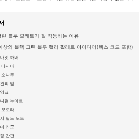
서
그린 블루 팔레트가 잘 작동하는 이유
 이상의 블랙 그린 블루 컬러 팔레트 아이디어(헥스 코드 포함)
나잇 하버
 다시마
 소나무
관의 밤
잉크
니컬 누아르
 오로라
지 필드 노트
미 라군
장 간판