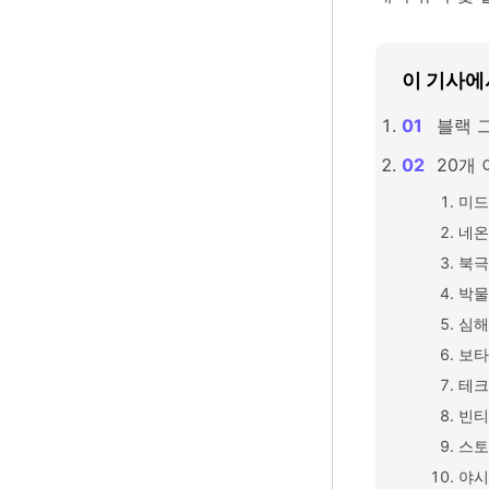
이 기사에
블랙 
20개
미드
네온
북극
박물
심해
보타
테크
빈티
스토
야시