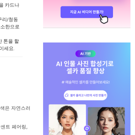
)을 카드나
구리/청동
최소한으로
간 톤을 할
이세요.
녹색은 자연스러
악센트 페어링,