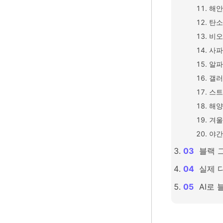
해안
탄소
비오
사파
알파
갤러
스트
해양
겨울
야간
블랙 
실제 
AI로