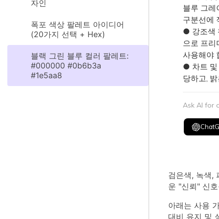
자인
블루 그레
구분선에 
폭포 색상 팔레트 아이디어
● 강조색 
(20가지 선택 + Hex)
으로 프리
사용해야 
블랙 그린 블루 컬러 팔레트:
#000000 #0b6b3a
● 차트 및
#1e5aa8
당하고, 
Ask AI for
Chat
검은색, 녹색,
운 "신뢰" 신
아래는 사용 가
대비 유지 및 