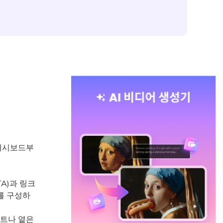
 대시보드부
A)과 링크
를 구성하
이트나 옅은