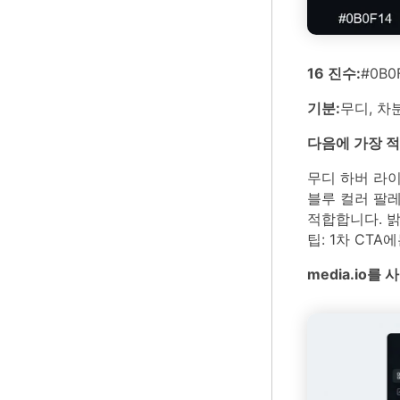
16 진수:
#0B0
기분:
무디, 차
다음에 가장 
무디 하버 라이
블루 컬러 팔레
적합합니다. 
팁: 1차 CT
media.io를 