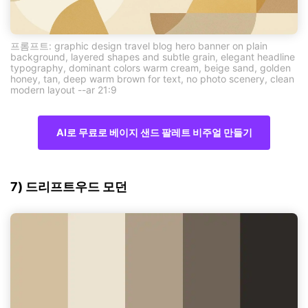
프롬프트: graphic design travel blog hero banner on plain
background, layered shapes and subtle grain, elegant headline
typography, dominant colors warm cream, beige sand, golden
honey, tan, deep warm brown for text, no photo scenery, clean
modern layout --ar 21:9
AI로 무료로 베이지 샌드 팔레트 비주얼 만들기
7) 드리프트우드 모던