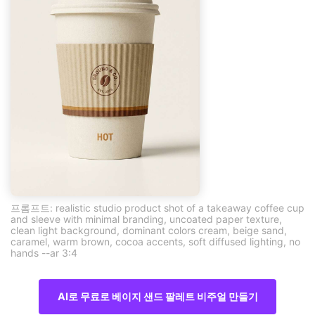
프롬프트: realistic studio product shot of a takeaway coffee cup
and sleeve with minimal branding, uncoated paper texture,
clean light background, dominant colors cream, beige sand,
caramel, warm brown, cocoa accents, soft diffused lighting, no
hands --ar 3:4
AI로 무료로 베이지 샌드 팔레트 비주얼 만들기