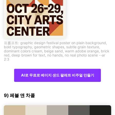
프롬프트: graphic design festival poster on plain background,
bold typography, geometric shapes, subtle grain texture,
dominant colors cream, beige sand, warm adobe orange, brick
red, deep brown for text, no hands, no real photo scene --ar
2:3
AI로 무료로 베이지 샌드 팔레트 비주얼 만들기
9) 페블 앤 차콜