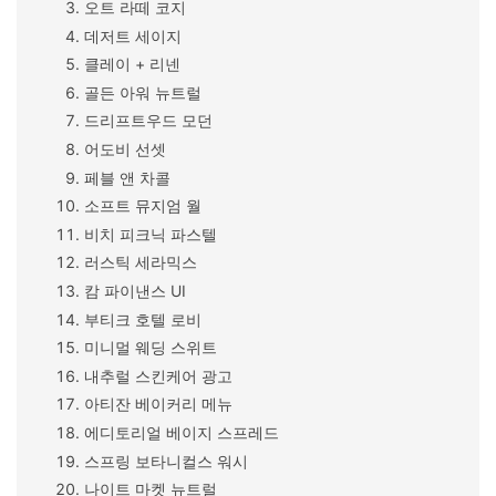
오트 라떼 코지
데저트 세이지
클레이 + 리넨
골든 아워 뉴트럴
드리프트우드 모던
어도비 선셋
페블 앤 차콜
소프트 뮤지엄 월
비치 피크닉 파스텔
러스틱 세라믹스
캄 파이낸스 UI
부티크 호텔 로비
미니멀 웨딩 스위트
내추럴 스킨케어 광고
아티잔 베이커리 메뉴
에디토리얼 베이지 스프레드
스프링 보타니컬스 워시
나이트 마켓 뉴트럴