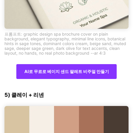
프롬프트: graphic design spa brochure cover on plain
background, elegant typography, minimal line icons, botanical
hints in sage tones, dominant colors cream, beige sand, muted
sage, deeper sage green, dark olive for text accents, clean
layout, no hands, no real photo background --ar 4:3
AI로 무료로 베이지 샌드 팔레트 비주얼 만들기
5) 클레이 + 리넨