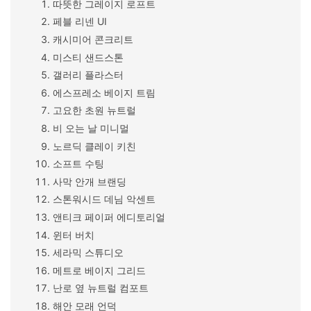
따뜻한 그레이지 로프트
페블 리넨 UI
캐시미어 콘크리트
미스티 샌드스톤
갤러리 플라스터
에스프레소 베이지 트림
고요한 초원 뉴트럴
비 오는 날 미니멀
노르딕 클레이 키친
소프트 수팅
사막 안개 브랜딩
스톤워시드 데님 악센트
앤티크 페이퍼 에디토리얼
윈터 버치
세라믹 스튜디오
메트로 베이지 그리드
난로 옆 뉴트럴 컴포트
해안 모래 언덕