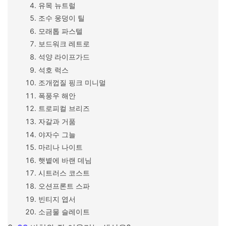
유목 뉴트럴
조수 웅덩이 틸
모래톱 파스텔
보드워크 레트로
석양 라이프가드
석호 럭스
조개껍질 핑크 미니멀
폭풍우 해안
트로피컬 브리즈
자갈과 거품
야자수 그늘
마리나 나이트
햇볕에 바랜 데님
시트러스 코스트
오션프론트 스파
빈티지 엽서
소금물 슬레이트