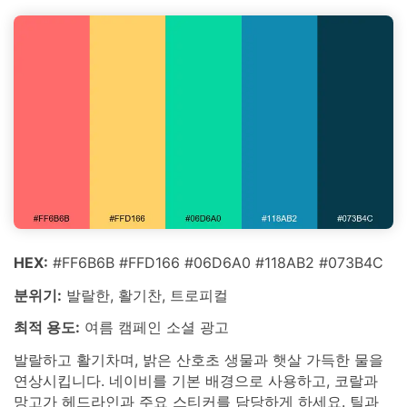
HEX:
#FF6B6B #FFD166 #06D6A0 #118AB2 #073B4C
분위기:
발랄한, 활기찬, 트로피컬
최적 용도:
여름 캠페인 소셜 광고
발랄하고 활기차며, 밝은 산호초 생물과 햇살 가득한 물을
연상시킵니다. 네이비를 기본 배경으로 사용하고, 코랄과
망고가 헤드라인과 주요 스티커를 담당하게 하세요. 틸과