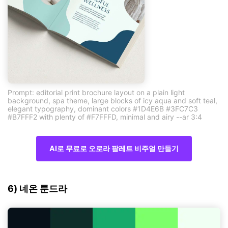
Prompt: editorial print brochure layout on a plain light
background, spa theme, large blocks of icy aqua and soft teal,
elegant typography, dominant colors #1D4E6B #3FC7C3
#B7FFF2 with plenty of #F7FFFD, minimal and airy --ar 3:4
AI로 무료로 오로라 팔레트 비주얼 만들기
6) 네온 툰드라