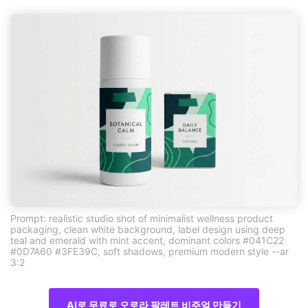
Prompt: realistic studio shot of minimalist wellness product
packaging, clean white background, label design using deep
teal and emerald with mint accent, dominant colors #041C22
#0D7A60 #3FE39C, soft shadows, premium modern style --ar
3:2
AI로 무료로 오로라 팔레트 비주얼 만들기