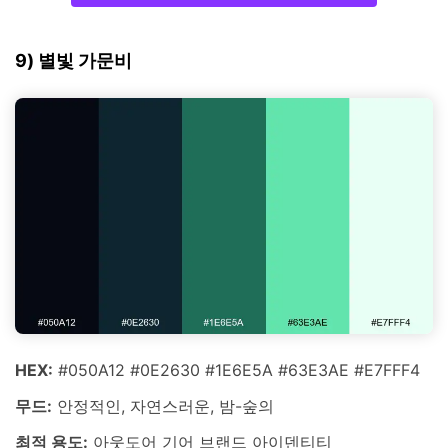
9) 별빛 가문비
HEX:
#050A12 #0E2630 #1E6E5A #63E3AE #E7FFF4
무드:
안정적인, 자연스러운, 밤-숲의
최적 용도:
아웃도어 기어 브랜드 아이덴티티