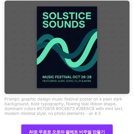
Prompt: graphic design music festival poster on a plain dark
background, bold typography, flowing teal ribbon shape,
dominant colors #070B18 #0C6B73 #2BE6C8 with mint text,
modern minimal style, no photo elements --ar 4:3
AI로 무료로 오로라 팔레트 비주얼 만들기