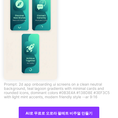
Prompt: 2d app onboarding ui screens on a clean neutral
background, teal lagoon gradients with minimal cards and
rounded icons, dominant colors #0B3E4A #138D8E #3EF3C5
with light mint accents, modern friendly style --ar 9:16
AI로 무료로 오로라 팔레트 비주얼 만들기