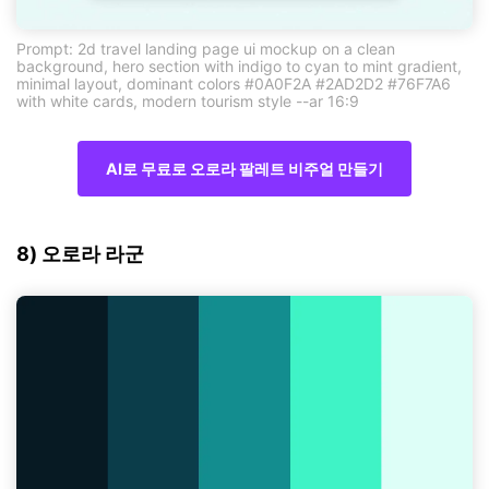
Prompt: 2d travel landing page ui mockup on a clean
background, hero section with indigo to cyan to mint gradient,
minimal layout, dominant colors #0A0F2A #2AD2D2 #76F7A6
with white cards, modern tourism style --ar 16:9
AI로 무료로 오로라 팔레트 비주얼 만들기
8) 오로라 라군