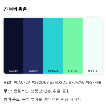
7) 북방 황혼
HEX:
#0A0F2A #232D63 #2AD2D2 #76F7A6 #F2FFF8
무드:
몽환적인, 생동감 있는, 황혼-쿨한
최적 용도:
북부 투어를 위한 여행 랜딩 페이지