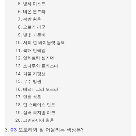
빙하 미스트
네온 툰드라
북방 황혼
오로라 라군
별빛 가문비
서리 낀 바이올렛 광택
북해 반짝임
일렉트릭 셀러던
소나무와 플라즈마
겨울 지평선
우주 빙원
베르디그리 오로라
민트 성운
딥 스페이스 민트
실버 극지방 아크
그린파이어 황혼
오로라와 잘 어울리는 색상은?