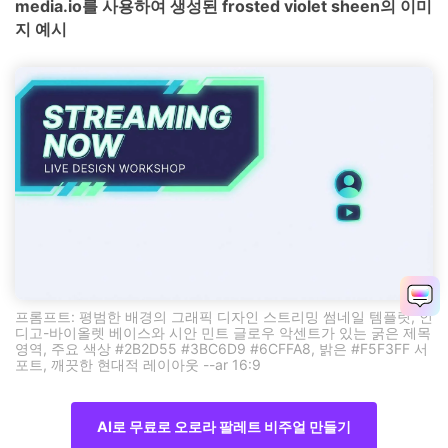
media.io를 사용하여 생성된 frosted violet sheen의 이미
지 예시
프롬프트: 평범한 배경의 그래픽 디자인 스트리밍 썸네일 템플릿, 인
디고-바이올렛 베이스와 시안 민트 글로우 악센트가 있는 굵은 제목
영역, 주요 색상 #2B2D55 #3BC6D9 #6CFFA8, 밝은 #F5F3FF 서
포트, 깨끗한 현대적 레이아웃 --ar 16:9
AI로 무료로 오로라 팔레트 비주얼 만들기