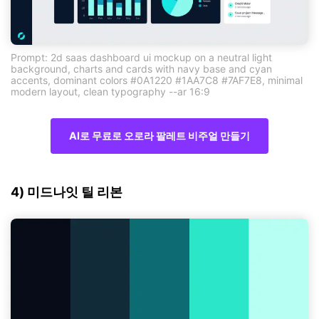
Prompt: 2d saas dashboard ui mockup on a neutral light
background, charts and cards with navy base and cyan
accents, dominant colors #0A1220 #1AA7C8 #7AF7E8, minimal
modern layout, clean typography --ar 16:9
AI로 무료로 오로라 팔레트 비주얼 만들기
4) 미드나잇 틸 리본