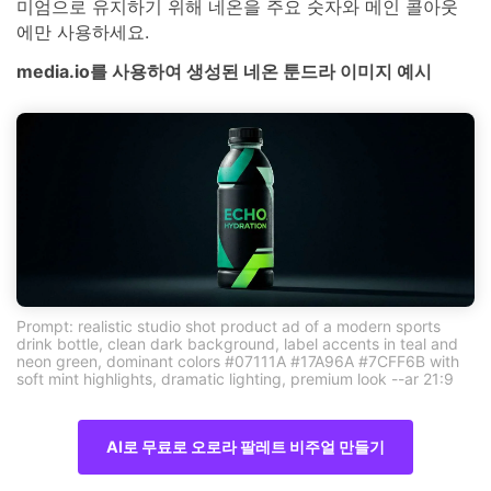
미엄으로 유지하기 위해 네온을 주요 숫자와 메인 콜아웃
에만 사용하세요.
media.io를 사용하여 생성된 네온 툰드라 이미지 예시
Prompt: realistic studio shot product ad of a modern sports
drink bottle, clean dark background, label accents in teal and
neon green, dominant colors #07111A #17A96A #7CFF6B with
soft mint highlights, dramatic lighting, premium look --ar 21:9
AI로 무료로 오로라 팔레트 비주얼 만들기