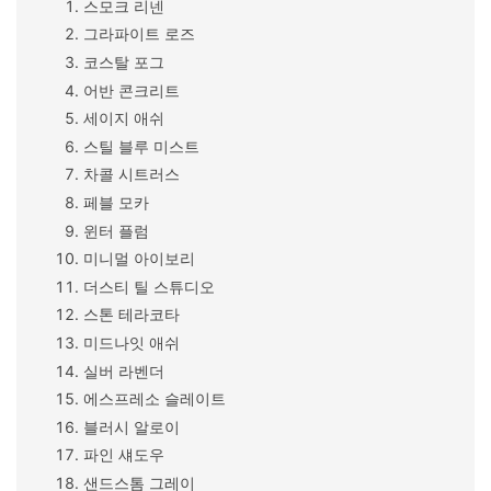
스모크 리넨
그라파이트 로즈
코스탈 포그
어반 콘크리트
세이지 애쉬
스틸 블루 미스트
차콜 시트러스
페블 모카
윈터 플럼
미니멀 아이보리
더스티 틸 스튜디오
스톤 테라코타
미드나잇 애쉬
실버 라벤더
에스프레소 슬레이트
블러시 알로이
파인 섀도우
샌드스톰 그레이