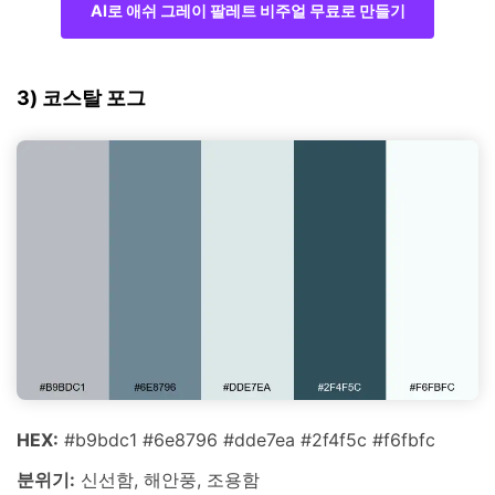
AI로 애쉬 그레이 팔레트 비주얼 무료로 만들기
3) 코스탈 포그
HEX:
#b9bdc1 #6e8796 #dde7ea #2f4f5c #f6fbfc
분위기:
신선함, 해안풍, 조용함