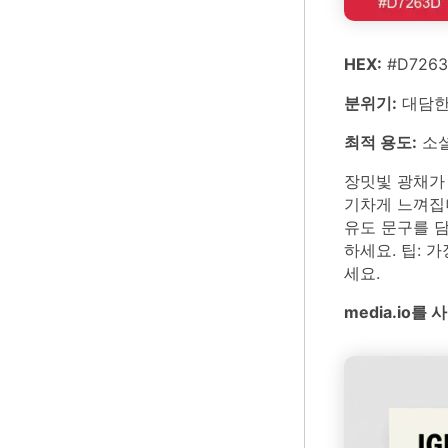
HEX:
#D7263
분위기:
대담한,
최적 용도:
소셜
장밋빛 광채가
기차게 느껴집
유도 문구를 
하세요. 팁:
세요.
media.io를