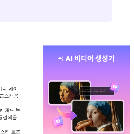
이나 네이
고급스러움
, 채도 높
 중성색을
더스티 로즈