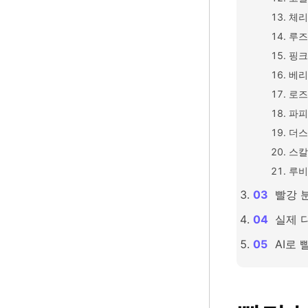
체리
루즈
핑크
베리
로즈
파피
더스
스칼
루비
빨강 
실제 
AI로