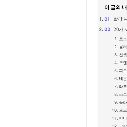
이 글의 
빨강 
20개 
로즈
블러
선셋
크랜
피오
네온
라즈
스트
플라
모브
빈티
코랄