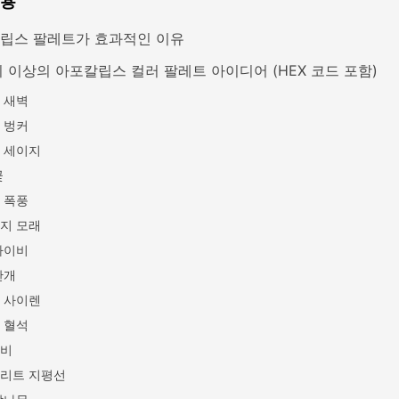
내용
립스 팔레트가 효과적인 이유
지 이상의 아포칼립스 컬러 팔레트 아이디어 (HEX 코드 포함)
 새벽
 벙커
 세이지
꽃
 폭풍
지 모래
아이비
안개
 사이렌
 혈석
비
리트 지평선