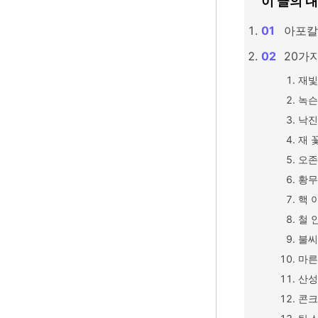
이 글의 
아포칼
20가
재빛
녹슨
낙진
재 
오존
황무
핵 
철 
불씨
마른
산성
콘크