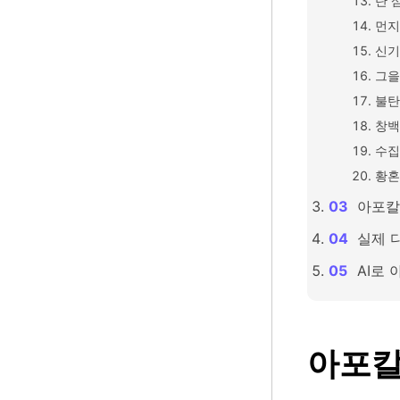
탄 
먼지
신기
그을
불탄
창백
수집
황혼
아포칼
실제 
AI로
아포칼