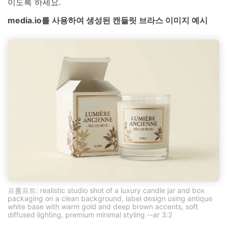
이도록 하세요.
media.io를 사용하여 생성된 캔들릿 브라스 이미지 예시
프롬프트: realistic studio shot of a luxury candle jar and box
packaging on a clean background, label design using antique
white base with warm gold and deep brown accents, soft
diffused lighting, premium minimal styling --ar 3:2