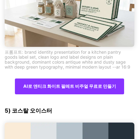
프롬프트: brand identity presentation for a kitchen pantry
goods label set, clean logo and label designs on plain
background, dominant colors antique white and dusty sage
with deep green typography, minimal modern layout --ar 16:9
AI로 앤티크 화이트 팔레트 비주얼 무료로 만들기
5) 코스탈 오이스터