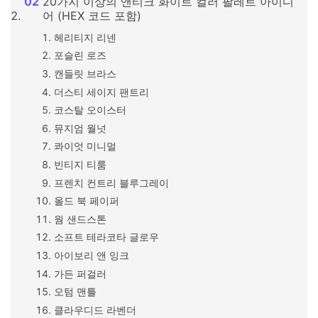
20가지 이상의 앤티크 화이트 컬러 팔레트 아이디
어 (HEX 코드 포함)
헤리티지 리넨
포슬린 로즈
캔들릿 브라스
더스티 세이지 팬트리
코스탈 오이스터
뮤지엄 월넛
콰이엇 미니멀
빈티지 티룸
프렌치 컨트리 블루그레이
올드 북 페이퍼
웜 샌드스톤
소프트 테라코타 글로우
아이보리 앤 잉크
가든 퍼걸러
오텀 맨틀
클라우디드 라벤더