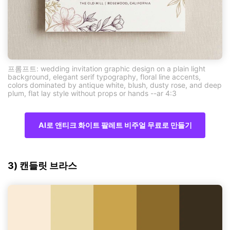
프롬프트: wedding invitation graphic design on a plain light
background, elegant serif typography, floral line accents,
colors dominated by antique white, blush, dusty rose, and deep
plum, flat lay style without props or hands --ar 4:3
AI로 앤티크 화이트 팔레트 비주얼 무료로 만들기
3) 캔들릿 브라스