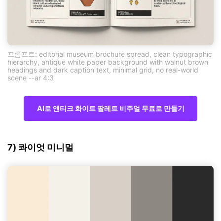
프롬프트: editorial museum brochure spread, clean typographic
hierarchy, antique white paper background with walnut brown
headings and dark caption text, minimal grid, no real-world
scene --ar 4:3
AI로 앤티크 화이트 팔레트 비주얼 무료로 만들기
7) 콰이엇 미니멀