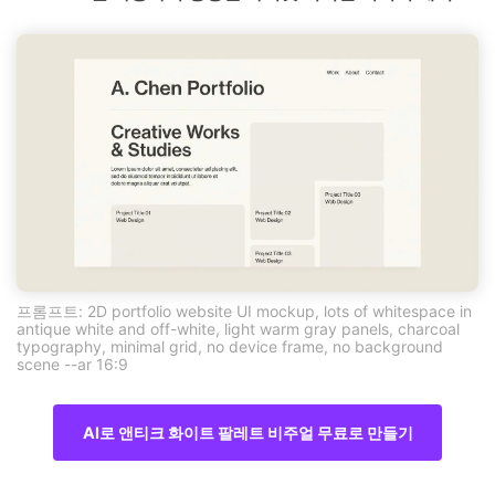
프롬프트: 2D portfolio website UI mockup, lots of whitespace in
antique white and off-white, light warm gray panels, charcoal
typography, minimal grid, no device frame, no background
scene --ar 16:9
AI로 앤티크 화이트 팔레트 비주얼 무료로 만들기