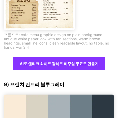
프롬프트: cafe menu graphic design on plain background,
antique white paper look with tan sections, warm brown
headings, small line icons, clean readable layout, no table, no
hands --ar 3:4
AI로 앤티크 화이트 팔레트 비주얼 무료로 만들기
9) 프렌치 컨트리 블루그레이