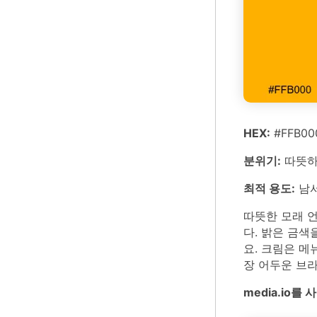
HEX:
#FFB00
분위기:
따뜻하
최적 용도:
남서
따뜻한 모래 
다. 밝은 금
요. 크림은 메
장 어두운 브
media.io