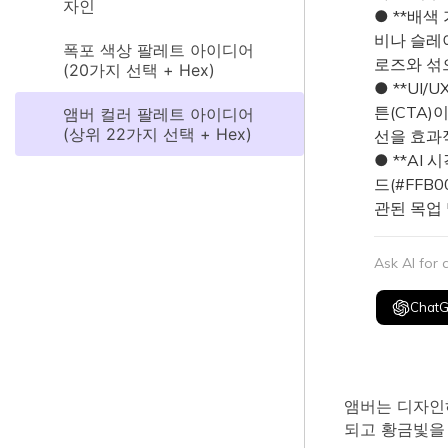
자인
● **배색
비나 슬레
폭포 색상 팔레트 아이디어
로즈와 섞
(20가지 선택 + Hex)
● **UI
튼(CTA
앰버 컬러 팔레트 아이디어
(상위 22가지 선택 + Hex)
선을 효과
● **AI 
드(#FFB
관된 목업
Ask AI for
Chat
앰버는 디자인
되고 황금빛을 