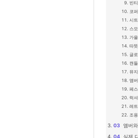
빈티
코퍼
시트
스모
가을
따뜻
글로
캔들
뮤지
앰버
페스
럭셔
레트
조용
앰버와
실제 