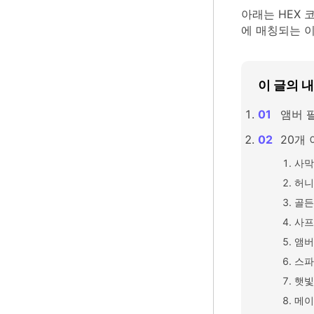
아래는 HEX 
에 매칭되는 이
이 글의 
앰버 
20개 
사막
허니
골든
사프
앰버
스파
햇빛
메이