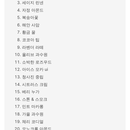
세이지 린넨
자정 아몬드
복숭아꽃
해안 사암
황금 꿀
코코아 팁
라벤더 라떼
올리브 과수원
소박한 로즈우드
아이스 모카 ui
청사진 중립
시트러스 크림
베리 누가
스톤 & 스모크
민트 마카롱
가을 과수원
체리 코디얼
모노크롬 아몬드