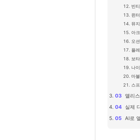
빈티
윈터
뮤지
아크
오션
플레
보타
나이
마블
스프
앨리스
실제 
AI로