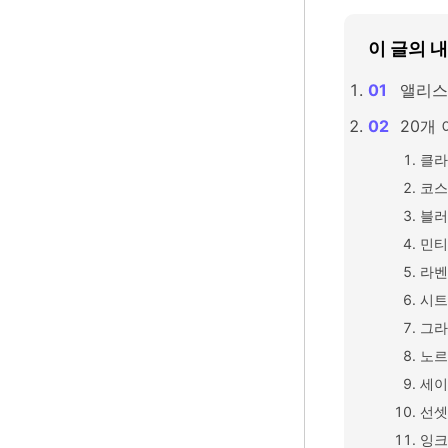
이 글의 
앨리스
20개
클라
코스
블러
민티
라벤
시트
그라
노르
세이
선셋
잉크