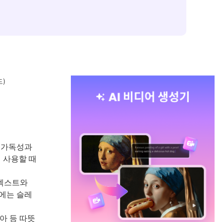
드)
, 가독성과
 사용할 때
 텍스트와
에는 슬레
아 등 따뜻