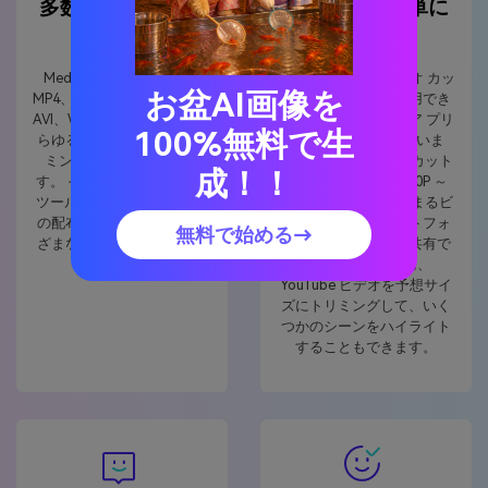
多数のフォーマッ
メディアで簡単に
ト変換
共有
Media.io を使用すると、
便利な YouTube ビデオ カッ
お盆AI画像を
MP4、MOV、WMV、MKV、
ターには、すぐに使用でき
AVI、WEBM、VOB などのあ
るソーシャル メディア プリ
100%無料で生
らゆる形式のビデオをトリ
セットが用意されていま
ミングまたは短縮できま
す。 ビデオを完璧にカット
成！！
す。 その優れたビデオ変換
したら、HD 品質 (480P ～
ツールは、YouTube ビデオ
1080P) で、親指が止まるビ
の配布に非常に役立つさま
デオを主要なプラットフォ
無料で始める→
ざまな変換をサポートして
ームで簡単に無料で共有で
います。
きます。 もちろん、
YouTube ビデオを予想サイ
ズにトリミングして、いく
つかのシーンをハイライト
することもできます。