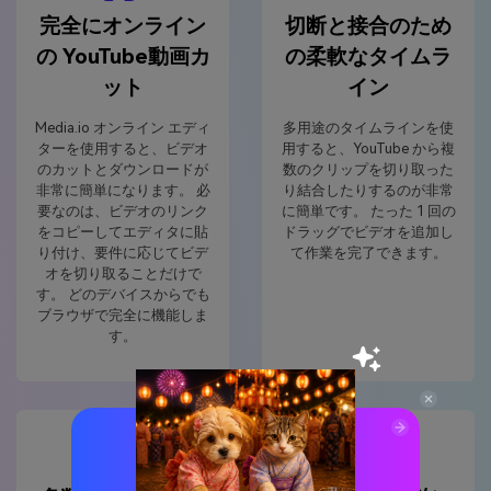
完全にオンライン
切断と接合のため
の YouTube動画カ
の柔軟なタイムラ
ット
イン
Media.io オンライン エディ
多用途のタイムラインを使
ターを使用すると、ビデオ
用すると、YouTube から複
のカットとダウンロードが
数のクリップを切り取った
非常に簡単になります。 必
り結合したりするのが非常
要なのは、ビデオのリンク
に簡単です。 たった 1 回の
をコピーしてエディタに貼
ドラッグでビデオを追加し
り付け、要件に応じてビデ
て作業を完了できます。
オを切り取ることだけで
す。 どのデバイスからでも
ブラウザで完全に機能しま
す。