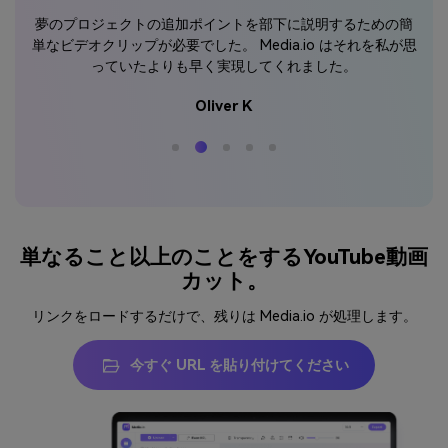
でし
N手
夢のプロジェクトの追加ポイントを部下に説明するための簡
単なビデオクリップが必要でした。 Media.io はそれを私が思
っていたよりも早く実現してくれました。
Oliver K
単なること以上のことをするYouTube動画
カット。
リンクをロードするだけで、残りは Media.io が処理します。
今すぐ URL を貼り付けてください