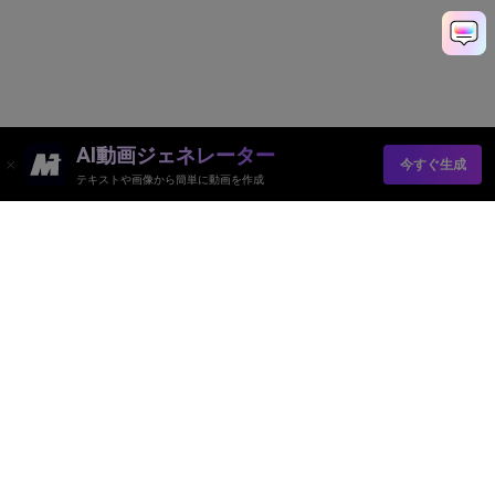
AI動画ジェネレーター
今すぐ生成
テキストや画像から簡単に動画を作成
Media.io オンラインツール
品質評価:
4.8
(215,357 Votes)
AI動画ジェネレーター
AI画像ジェネレーター