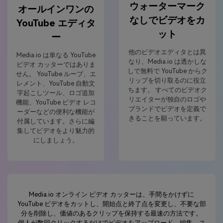
ウォーターマーク
オールインワンの
なしでビデオをカ
YouTube エディタ
ット
ー
他のビデオエディタとは異
Media.io は単なる YouTube
なり、Media.io は透かしな
ビデオ カッターではありま
しで無料で YouTube からク
せん。 YouTube ループ、エ
リップを切り取るのに役立
レメント、YouTube 自動文
ちます。 すべてのビデオク
字起こしツール、ロゴ追加
リエイターが独自のロゴや
機能、YouTube ビデオ レコ
ブランドでビデオを定義で
ーダーなどの便利な機能が
きることを願っています。
付属しています。さらに編
集してビデオをより魅力的
にしましょう。
Media.io オンライン ビデオ カッターは、手間をかけずに
YouTube ビデオをカットし、開始点と終了点を変更し、不要な部
分を削除し、価値のあるクリップを保持する最速の方法です。
個人が数回クリックするだけでビデオをアップロード、編集、ス