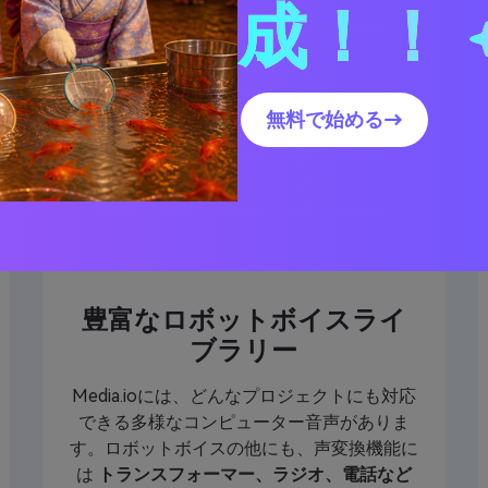
成！！
ットボイスジェネレー
無料で始める→
豊富なロボットボイスライ
ブラリー
Media.ioには、どんなプロジェクトにも対応
できる多様なコンピューター音声がありま
す。ロボットボイスの他にも、声変換機能に
は
トランスフォーマー、ラジオ、電話など