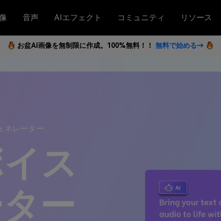
像
音声
AIエフェクト
コミュニティ
リソース
お盆AI画像を無制限に作成。100%無料！！
無料で始める→
ェネレーター
ボイス
ーター