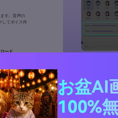
します。音声の
クしてボイス作
ンロード。
MP3ファイル
です！
お盆AI
100%