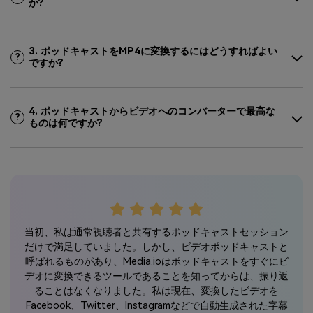
か?
3. ポッドキャストをMP4に変換するにはどうすればよい
?
ですか?
4. ポッドキャストからビデオへのコンバーターで最高な
?
ものは何ですか?
当初、私は通常視聴者と共有するポッドキャストセッション
>当
つも
だけで満足していました。しかし、ビデオポッドキャストと
だ
り、
呼ばれるものがあり、Media.ioはポッドキャストをすぐにビ
呼ば
んだ
デオに変換できるツールであることを知ってからは、振り返
デ
著作権
ることはなくなりました。私は現在、変換したビデオを
Mを
Facebook、Twitter、Instagramなどで自動生成された字幕
Fa
で公