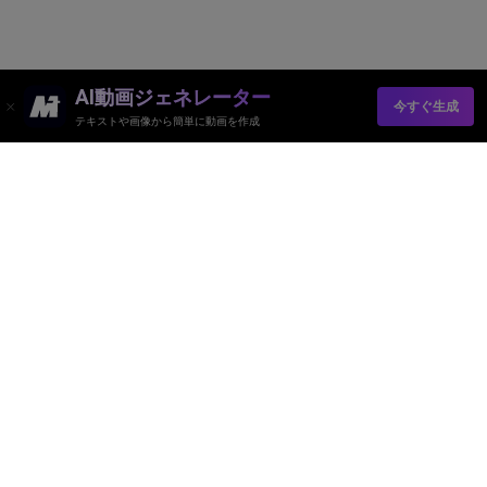
AI動画ジェネレーター
今すぐ生成
テキストや画像から簡単に動画を作成
Media.io オンラインツール
品質評価:
4.8
(215,357 Votes)
AI動画ジェネレーター
AI画像ジェネレーター
AI音楽ジェネレーター