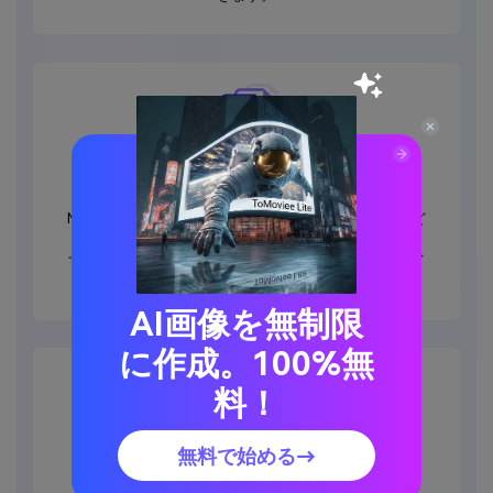
幅広いオーディオ形式をサポート
Media.ioは、MP3、OGG、FLAC、M4A、AU、MKAなど
の複数のポッドキャストオーディオ形式を認識できま
す。そのため、心配することなくポッドキャストファイ
ルをアップロードできます。
AI画像を無制限
に作成。100%無
料！
無料で始める→
無料で透かしの追加もなし