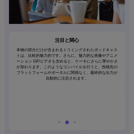
心
共有、配布、認識
ングされたポッドキャス
視聴者がソーシャルサークル内でコンテンツを
、魅力的な画像やアニメ
ると、高品質のコンテンツを作成したことがわ
、ケーキにさらに華やかさ
さらに、編集されたビデオは完全にプロフェッ
イルを行うと、投稿先の
見えるため、ブランドの認知度や商業的利益を
係なく、最終的な出力が
配布することもできます。Media.ioの内蔵ライ
ます。
リジナルのオーディオとロイヤリティフリーの
クを使用しているため、著作権の問題は発生し